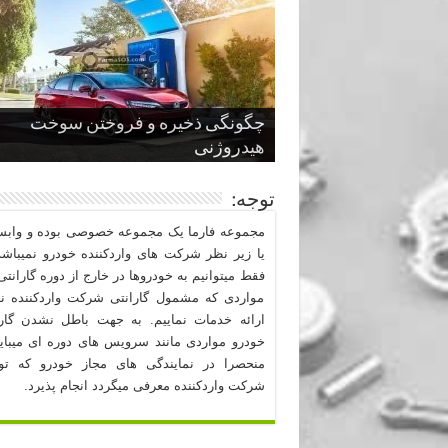
چگونگی ذخیره و فروختن سوخت
از صفر تا صد طراحی خودرو قسمت
پنج کابین جذاب سال های اخیر صنعت
قدرتمندترین ماسل کارها یا خودروهای
سوم
هیدروژنی
خودروسازی
عضلانی امریکایی
چرا نمک باعث خوردگی خودرو می شو
توجه:
مجموعه فارما یک مجموعه خصوصی بوده و وابست
یا زیر نظر شرکت های واردکننده خودرو نمیباشد
فقط میتوانیم به خودروها در خارج از دوره گارانتی 
مواردی که مشمول گارانتی شرکت واردکننده نب
ارائه خدمات نماییم. به جهت باطل نشدن گارا
خودرو مواردی مانند سرویس های دوره ای میبا
منحصرا در نمایندگی های مجاز خودرو که ت
شرکت واردکننده معرفی میگردد انجام پذیرد.