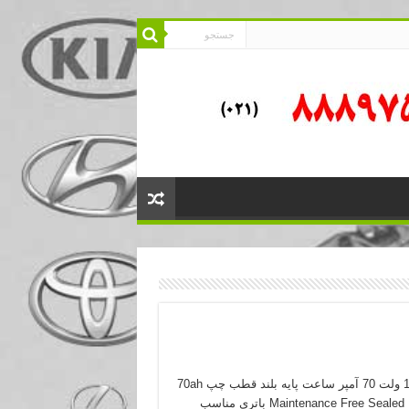
باتری 12 ولت 70 آمپر ساعت پایه بلند قطب چپ 70ah
Maintenance Free Sealed Battery باتری مناسب