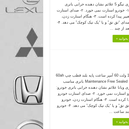
برای چری تیگو 5 علائم نشان دهنده خرابی باتری
خودرو: ۱- خودرو استارت نمی خورد. ۲- صدای استارت
خودرو تغییر پیدا کرده است. ۳- هنگام استارت زدن،
خودرو صدای “تق تق” و یا “یک تیک کوچک” می دهد. ۴-
عد از چند …
بخوانید »
باتری 12 ولت 60 آمپر ساعت پایه بلند قطب چپ 60ah
Maintenance Free Sealed Battery باتری مناسب
ی ویانا علائم نشان دهنده خرابی باتری خودرو:
۱- خودرو استارت نمی خورد. ۲- صدای استارت خودرو
تغییر پیدا کرده است. ۳- هنگام استارت زدن، خودرو
صدای “تق تق” و یا “یک تیک کوچک” می دهد. ۴- خودرو
چند ساعت …
بخوانید »