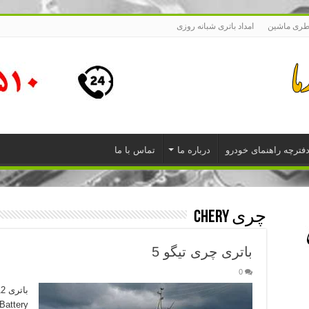
طری ماشین
امداد باتری شبانه روزی
فترچه راهنمای خودرو
درباره ما
تماس با ما
چری Chery
باتری چری تیگو 5
0