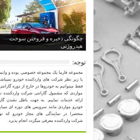
چگونگی ذخیره و فروختن سوخت
از صفر تا صد طراحی خودرو قسمت
پنج کابین جذاب سال های اخیر صنعت
قدرتمندترین ماسل کارها یا خودروهای
سوم
هیدروژنی
خودروسازی
عضلانی امریکایی
چرا نمک باعث خوردگی خودرو می شو
توجه:
مجموعه فارما یک مجموعه خصوصی بوده و وابست
یا زیر نظر شرکت های واردکننده خودرو نمیباشد
فقط میتوانیم به خودروها در خارج از دوره گارانتی 
مواردی که مشمول گارانتی شرکت واردکننده نب
ارائه خدمات نماییم. به جهت باطل نشدن گارا
خودرو مواردی مانند سرویس های دوره ای میبا
منحصرا در نمایندگی های مجاز خودرو که ت
شرکت واردکننده معرفی میگردد انجام پذیرد.