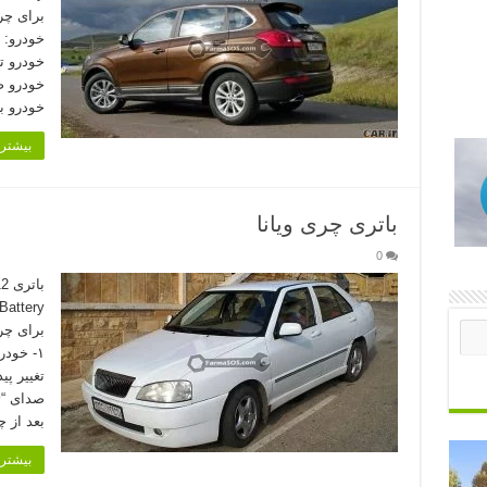
خودرو ب
بیشتر 
باتری چری ویانا
0
برای چر
بعد از 
بیشتر 