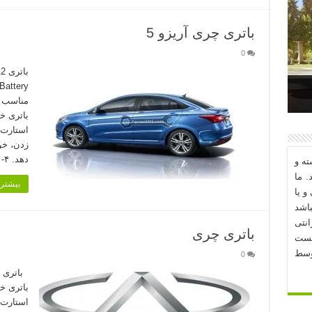
باتری چری آریزو 5
0
د؟
زدن، خو
دهد. ۴- خودرو بعد از چند …
ه و
. ما
بیشتر 
و یا
اشد
نتی
باتری چری
یست
وسط
0
باتری م