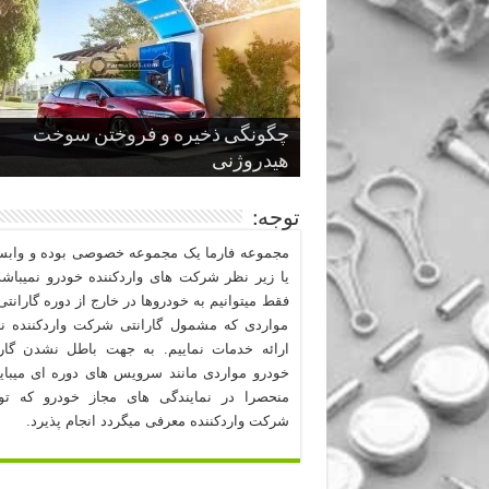
چگونگی ذخیره و فروختن سوخت
از صفر تا صد طراحی خودرو قسمت
پنج کابین جذاب سال های اخیر صنعت
قدرتمندترین ماسل کارها یا خودروهای
سوم
هیدروژنی
خودروسازی
عضلانی امریکایی
چرا نمک باعث خوردگی خودرو می شو
توجه:
مجموعه فارما یک مجموعه خصوصی بوده و وابست
یا زیر نظر شرکت های واردکننده خودرو نمیباشد
فقط میتوانیم به خودروها در خارج از دوره گارانتی 
مواردی که مشمول گارانتی شرکت واردکننده نب
ارائه خدمات نماییم. به جهت باطل نشدن گارا
خودرو مواردی مانند سرویس های دوره ای میبا
منحصرا در نمایندگی های مجاز خودرو که ت
شرکت واردکننده معرفی میگردد انجام پذیرد.