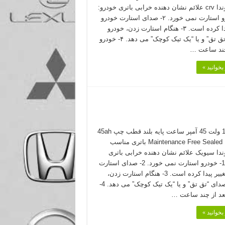
برای هوندا crv علائم نشان دهنده خرابی باتری خودرو:
۱- خودرو استارت نمی خورد. ۲- صدای استارت خودرو
تغییر پیدا کرده است. ۳- هنگام استارت زدن، خودرو
صدای “تق تق” و یا “یک تیک کوچک” می دهد. ۴- خودرو
چند ساعت …
بخوانید »
باتری 12 ولت 45 آمپر ساعت پایه بلند قطب چپ 45ah
Maintenance Free Sealed Battery باتری مناسب
ندا سیویک علائم نشان دهنده خرابی باتری
خودرو: 1- خودرو استارت نمی خورد. 2- صدای استارت
خودرو تغییر پیدا کرده است. 3- هنگام استارت زدن،
خودرو صدای “تق تق” و یا “یک تیک کوچک” می دهد. 4-
عد از چند ساعت …
بخوانید »