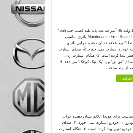
باتری 12 ولت 45 آمپر ساعت پایه بلند قطب چپ 45ah
Maintenance Free Sealed Battery باتری مناسب
ندا آکورد علائم نشان دهنده خرابی باتری
خودرو: 1- خودرو استارت نمی خورد. 2- صدای استارت
خودرو تغییر پیدا کرده است. 3- هنگام استارت زدن،
خودرو صدای “تق تق” و یا “یک تیک کوچک” می دهد. 4-
عد از چند ساعت …
بخوانید »
ناسب برای هوندا علائم نشان دهنده خرابی
باتری خودرو: ۱- خودرو استارت نمی خورد. ۲- صدای
استارت خودرو تغییر پیدا کرده است. ۳- هنگام استارت