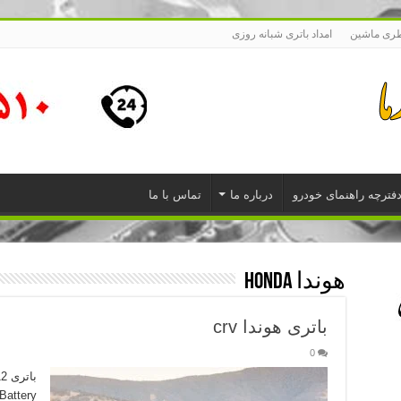
طری ماشین
امداد باتری شبانه روزی
فترچه راهنمای خودرو
درباره ما
تماس با ما
هوندا Honda
باتری هوندا crv
0