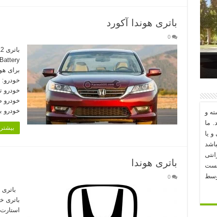
باتری هوندا آکورد
0
برای هو
د؟
خودرو ب
ه و
. ما
بیشتر 
و یا
اشد
نتی
باتری هوندا
یست
وسط
0
باتری م