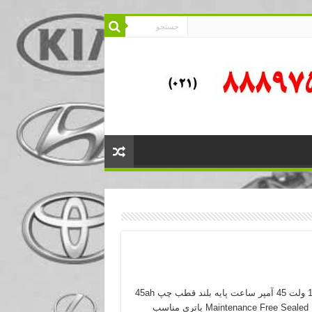
باتری 12 ولت 45 آمپر ساعت پایه بلند قطب چپ 45ah
Maintenance Free Sealed Battery باتری مناسب