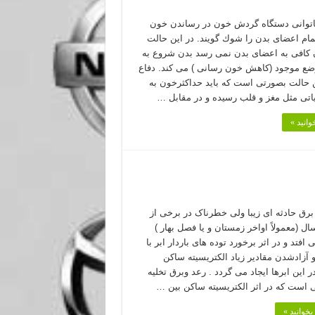
ناتوانی دستگاه گردش خون در رساندن خون
مام اعضای بدن را شوك گویند. در این حالت
كافی به اعضای بدن نمی رسد بدن شروع به
وضع موجود (كاهش خون رسانی ) می كند. دفاع
 حالت بصورتی است كه باید حداكثرخون به
تی مثل مغز و قلب رسیده و در مقابل …
وانید »
رق حادثه ای زیبا ولی خطرناک در برخی از
ل (معمولاً اواخر زمستان و یا فصل بهار )
 افتد و در اثر برخورد توده های باردار ابر با
و آزادشدن مقادیر زیاد الکتریسیته ساکن
 این ابرها ایجاد می گردد . رعد وبرق تخلیه
ی است که در اثر الکتریسیته ساکن بین …
بخوانید »