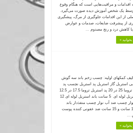
اقدامات و مراقبت‌هایی است که هنگام وقوع
توسط یک شخص آموزش دیده صورت می‌گیرد.
ی از این اقدامات جلوگیری از مرگ، پیشگیری
ری از پیشرفت ضایعات، صدمات و عوارض
یا کاهش درد و رنج مصدوم …
بخوانید »
یف کمکهای اولیه: چسب زخم باند سه گوش
 استریل گاز استریل پد استریل نچسب پد
استریل تروما 25 در 20 پد استریل تروما 17.5 در 12.5
باند استریل لوله ای 5 سانت باند استریل لوله ای 12
ار چسب ضد آب نوار چسب منفذدار باند
کشی 10 سانت و 15 سانت ضد عفونی کننده پوست
 …
بخوانید »