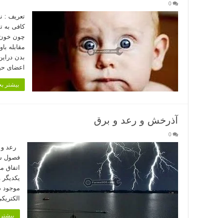
0
تعریف : 
كافی به ت
چون خون 
مقابله با
بدن دراین
اعضای حیا
بیشتر بخ
آذرخش و رعد و برق
0
رعد و ب
فصول سا
اتفاق می
یکدیگر 
موجود در
الکتریک
بیشتر 