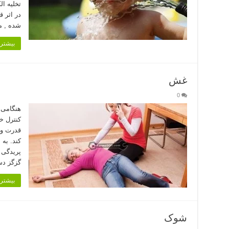
تخلیه ال
در اثر 
شده , م
بیشتر 
غش
0
هنگامی 
كنترل خ
قدرت و 
گزگز دست و پا 4-
بیشتر 
شوک