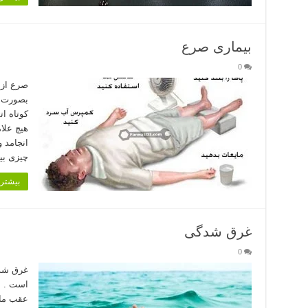
بیماری صرع
0
صرع از 
بصورت ت
كوتاه ات
هیچ علا
انجامد 
چیزی بی
بیشتر 
غرق شدگی
0
غرق شدگ
است . ع
عقب مان