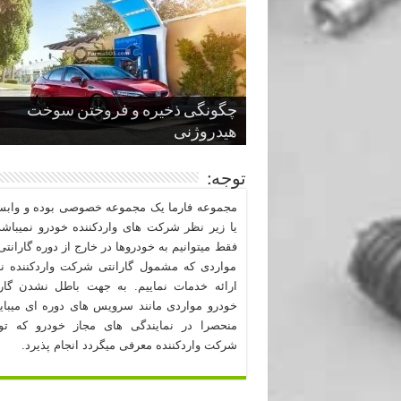
چگونگی ذخیره و فروختن سوخت
از صفر تا صد طراحی خودرو قسمت
پنج کابین جذاب سال های اخیر صنعت
قدرتمندترین ماسل کارها یا خودروهای
سوم
هیدروژنی
خودروسازی
عضلانی امریکایی
چرا نمک باعث خوردگی خودرو می شو
توجه:
مجموعه فارما یک مجموعه خصوصی بوده و وابست
یا زیر نظر شرکت های واردکننده خودرو نمیباشد
فقط میتوانیم به خودروها در خارج از دوره گارانتی 
مواردی که مشمول گارانتی شرکت واردکننده نب
ارائه خدمات نماییم. به جهت باطل نشدن گارا
خودرو مواردی مانند سرویس های دوره ای میبا
منحصرا در نمایندگی های مجاز خودرو که ت
شرکت واردکننده معرفی میگردد انجام پذیرد.