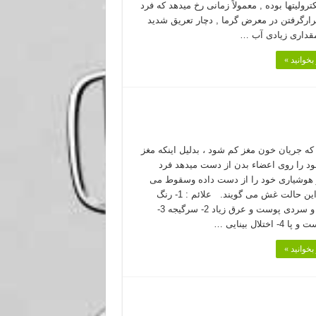
كترولیتها بوده , معمولاً زمانی رخ میدهد كه فرد
قرارگرفتن در معرض گرما , دچار تعریق شدید
قداری زیادی آب …
بخوانید »
كه جریان خون مغز كم شود ، بدلیل اینكه مغز
ود را روی اعضاء بدن از دست میدهد فرد
هوشیاری خود را از دست داده وسقوط می
كند. به این حالت غش می گویند. علائم : 1- رنگ
پریدگی و سردی پوست و عرق زیاد 2- سرگیجه 3-
 اختلال بینایی …
بخوانید »