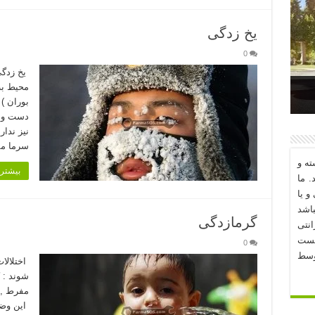
یخ زدگی
0
یخ زدگی
محیط به 
بوران ) 
د؟
دست و پ
نیز ندار
سرما م
ه و
بیشتر 
. ما
و یا
اشد
گرمازدگی
نتی
یست
0
وسط
اختلالا
شوند : 
مفرط , 
این وضع