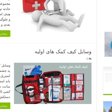
مجموعه 
حادثه 
هدف اصل
و جلوگی
بعدی و 
بیشتر 
وسایل کیف کمک های اولیه
0
وسایل ک
پد چشمی
سانت نو
دستکش
بیشتر 