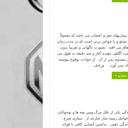
بیماریهای مغز و اعصاب می باشد كه معمولاً
شنج و یا حواس پرتی است كه در مدت زمان
فاق می افتد . بصورت ناگهانی و تقریباً بدون
مت آگاهی دهنده آغاز و چند دقیقه به طول می
و مصدوم پس از آن , از حوادث بوقوع پیوسته
اد نمی آورد . مراحل …
بخوانید »
ی یکی از علل مرگ ومیر بچه ها و نوجوانان
وامل زمینه ساز عبارتند از : بیماری صرع ,
دگی ذهنی , نداشتن آشنایی کافی با قوائد