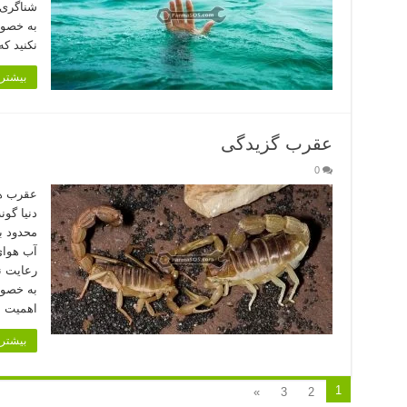
شناگری ,
به خصوص
نکنید ک
بیشتر 
عقرب گزیدگی
0
دنیا گو
محدود ب
آب هوای
رعایت ن
به خصوص
اهمیت 
بیشتر 
1
»
3
2