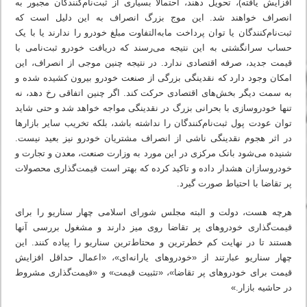
افزایش یافته)، تحویل دهند، احتمالا بسیاری از ثبت‌نام‌کنندگان مجبور به
انصراف خواهند شد. این موج بزرگ انصراف به این دلیل است که
ثبت‌نام‌کنندگان یا توان پرداخت ما‌به‌التفاوت مبلغ خودرو را ندارند یا با یک
حساب سرانگشتی به این نتیجه می‌رسند که دریافت خودرو ثبت‌نامی با
قیمت جدید، صرفه اقتصادی ندارد. در نتیجه چنین موجی از انصراف، این
امکان وجود دارد که نقدینگی بزرگی از صنعت خودرو بیرون کشیده شده و
به سمت دیگر بخش‌های اقتصادی حرکت کند. اگر چنین اتفاقی رخ دهد، نه
تنها خودروسازی با بحرانی بزرگ در نقدینگی مواجه خواهد شد و حتی شاید
توان عودت پول ثبت‌نام‌کنندگان را نداشته باشد، بلکه تخریب سایر بازارها
در اثر هجوم نقدینگی ناشی از انصراف مشتریان خودرو نیز بعید نیست.
شنیده می‌شود بانک مرکزی در این مورد به وزارت صنعت، معدن و تجارت و
خودروسازان هشدار داده و تاکید کرده که بهتر است قیمت‌گذاری محصولات
پر تقاضا با احتیاط صورت گیرد.
هرچه هست، دولت و البته مجلس شورای اسلامی چهار سناریو را برای
قیمت‌گذاری خودروهای پر تقاضا روی میز دارند و مشغول بررسی آنها
هستند تا در نهایت کم خطرترین و محتاط‌ترین سناریو را پیاده کنند. این
چهار سناریو عبارتند از «خودروهای یارانه‌ای»، «اعمال حداقل افزایش
قیمت برای خودروهای پر تقاضا»، «تثبیت قیمت» و «قیمت‌گذاری مشروط
در حاشیه بازار.»