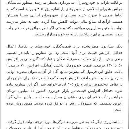
در قالب یارانه به خودروسازان می‌پردازد. به‌نظر می‌رسد، منظور نمایندگان
مجلس شورای اسلامی از خودروهای یارانه‌ای، پژو ۴۰۵ و پراید است که به
لحاظ قیمتی با قدرت خرید بسیاری از شهروندان ایرانی نسبتا همسان
هستند. ازآنجاکه منابع مالی دولت کاهش پیدا کرده، بعید به نظر می‌رسد
دولت با چنین سناریویی موافقت کند و حتی اگر نظر موافق دولت هم جلب
شود، تضمینی برای پرداخت یارانه به خودروسازان نیست.
دیگر سناریوی مطرح‌شده برای قیمت‌گذاری خودروهای پر تقاضا، اعمال
حداقل افزایش قیمت برای آنها است. رد این سناریو را باید در تصمیم
چندی پیش سازمان حمایت مصرف‌کنندگان و تولیدکنندگان مبنی بر افزایش
۵۰ تا ۱۳۰ درصدی قیمت خودروهای داخلی (میانگی افزایش ۷۰ درصدی)
یافت. طبق این فرمول که پیش‌تر منابع آگاه از آن به‌عنوان مصوبه نهایی
سازمان حمایت خبر دادند، افزایش قیمت کف (۵۰ درصد) برای خودروهای
پر تقاضا به‌خصوص پراید و پژو ۴۰۵ لحاظ خواهد شد. اگر این سناریو پیاده
شود، حداقل افزایش قیمت در بازار خودروی کشور ۱۱ میلیون تومان
خواهد بود که هضم آن برای مشتریان بسیار سخت است. با این حال، گویا
آخرین تصمیمی که مسوولان روی آن توافق کرده بودند، همین روش بوده
است.
اما سناریوی دیگر که به‌نظر می‌رسد تازگی‌ها مورد توجه دولت قرار گرفته،
تثبیت قیمت خودروهای پرتقاضا و جبران قیمت آنها از ناحیه محصولات