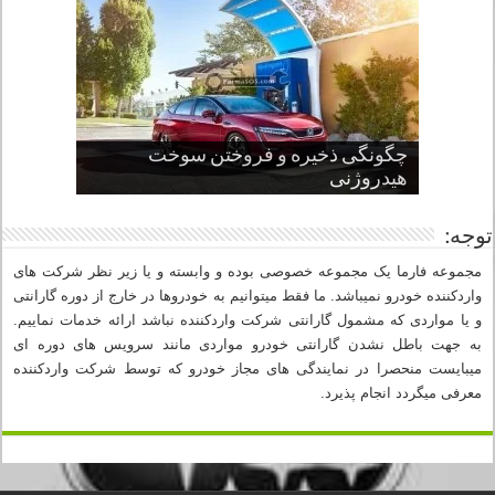
چگونگی ذخیره و فروختن سوخت
از صفر تا صد طراحی خودرو قسمت
پنج کابین جذاب سال های اخیر صنعت
قدرتمندترین ماسل کارها یا خودروهای
سوم
هیدروژنی
خودروسازی
عضلانی امریکایی
چرا نمک باعث خوردگی خودرو می شود؟
توجه:
مجموعه فارما یک مجموعه خصوصی بوده و وابسته و یا زیر نظر شرکت های
واردکننده خودرو نمیباشد. ما فقط میتوانیم به خودروها در خارج از دوره گارانتی
و یا مواردی که مشمول گارانتی شرکت واردکننده نباشد ارائه خدمات نماییم.
به جهت باطل نشدن گارانتی خودرو مواردی مانند سرویس های دوره ای
میبایست منحصرا در نمایندگی های مجاز خودرو که توسط شرکت واردکننده
معرفی میگردد انجام پذیرد.