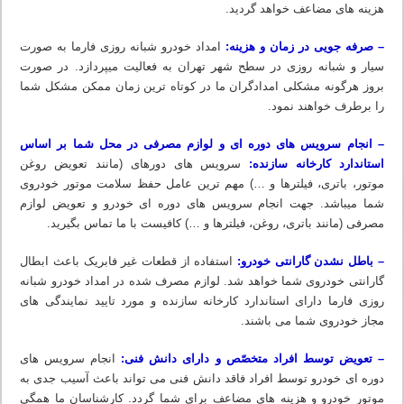
هزینه های مضاعف خواهد گردید.
– صرفه جویی در زمان و هزینه:
امداد خودرو شبانه روزی فارما به صورت
سیار و شبانه روزی در سطح شهر تهران به فعالیت میپردازد. در صورت
بروز هرگونه مشکلی امدادگران ما در کوتاه ترین زمان ممکن مشکل شما
را برطرف خواهند نمود.
– انجام سرویس های دوره ای و لوازم مصرفی در محل شما بر اساس
استاندارد کارخانه سازنده:
سرویس های دورهای (مانند تعویض روغن
موتور، باتری، فیلترها و …) مهم ترین عامل حفظ سلامت موتور خودروی
شما میباشد. جهت انجام سرویس های دوره ای خودرو و تعویض لوازم
مصرفی (مانند باتری، روغن، فیلترها و …) کافیست با ما تماس بگیرید.
– باطل نشدن گارانتی خودرو:
استفاده از قطعات غیر فابریک باعث ابطال
گارانتی خودروی شما خواهد شد. لوازم مصرف شده در امداد خودرو شبانه
روزی فارما دارای استاندارد کارخانه سازنده و مورد تایید نمایندگی های
مجاز خودروی شما می باشند.
– تعویض توسط افراد متخصّص و دارای دانش فنی:
انجام سرویس های
دوره ای خودرو توسط افراد فاقد دانش فنی می تواند باعث آسیب جدی به
موتور خودرو و هزینه های مضاعف برای شما گردد. کارشناسان ما همگی