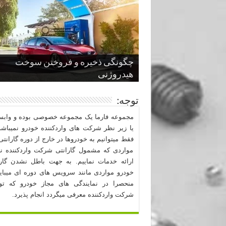
چگونگی ذخیره و فروختن سوخت
از صفر تا صد طراحی خودرو قسمت
پنج کابین جذاب سال های اخیر صنعت
قدرتمندترین ماسل کارها یا خودروهای
سوم
هیدروژنی
خودروسازی
عضلانی امریکایی
چرا نمک باعث خوردگی خودرو می شو
توجه:
مجموعه فارما یک مجموعه خصوصی بوده و وابست
یا زیر نظر شرکت های واردکننده خودرو نمیباشد
فقط میتوانیم به خودروها در خارج از دوره گارانتی 
مواردی که مشمول گارانتی شرکت واردکننده نب
ارائه خدمات نماییم. به جهت باطل نشدن گارا
خودرو مواردی مانند سرویس های دوره ای میبا
منحصرا در نمایندگی های مجاز خودرو که ت
شرکت واردکننده معرفی میگردد انجام پذیرد.