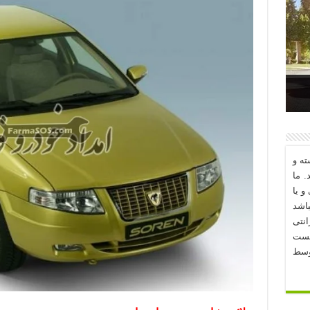
د؟
ه و
. ما
و یا
اشد
نتی
یست
وسط