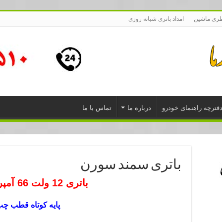
طری ماشین
امداد باتری شبانه روزی
فترچه راهنمای خودرو
درباره ما
تماس با ما
باتری سمند سورن
باتری 12 ولت 66 آمپر ساعت
پایه کوتاه قطب چ