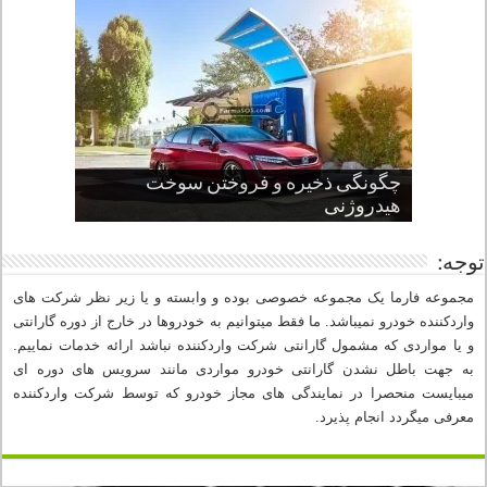
چگونگی ذخیره و فروختن سوخت
از صفر تا صد طراحی خودرو قسمت
پنج کابین جذاب سال های اخیر صنعت
قدرتمندترین ماسل کارها یا خودروهای
سوم
هیدروژنی
خودروسازی
عضلانی امریکایی
چرا نمک باعث خوردگی خودرو می شود؟
توجه:
مجموعه فارما یک مجموعه خصوصی بوده و وابسته و یا زیر نظر شرکت های
واردکننده خودرو نمیباشد. ما فقط میتوانیم به خودروها در خارج از دوره گارانتی
و یا مواردی که مشمول گارانتی شرکت واردکننده نباشد ارائه خدمات نماییم.
به جهت باطل نشدن گارانتی خودرو مواردی مانند سرویس های دوره ای
میبایست منحصرا در نمایندگی های مجاز خودرو که توسط شرکت واردکننده
معرفی میگردد انجام پذیرد.