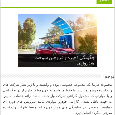
چگونگی ذخیره و فروختن سوخت
از صفر تا صد طراحی خودرو قسمت
پنج کابین جذاب سال های اخیر صنعت
قدرتمندترین ماسل کارها یا خودروهای
سوم
هیدروژنی
خودروسازی
عضلانی امریکایی
چرا نمک باعث خوردگی خودرو می شود؟
توجه:
مجموعه فارما یک مجموعه خصوصی بوده و وابسته و یا زیر نظر شرکت های
واردکننده خودرو نمیباشد. ما فقط میتوانیم به خودروها در خارج از دوره گارانتی
و یا مواردی که مشمول گارانتی شرکت واردکننده نباشد ارائه خدمات نماییم.
به جهت باطل نشدن گارانتی خودرو مواردی مانند سرویس های دوره ای
میبایست منحصرا در نمایندگی های مجاز خودرو که توسط شرکت واردکننده
معرفی میگردد انجام پذیرد.