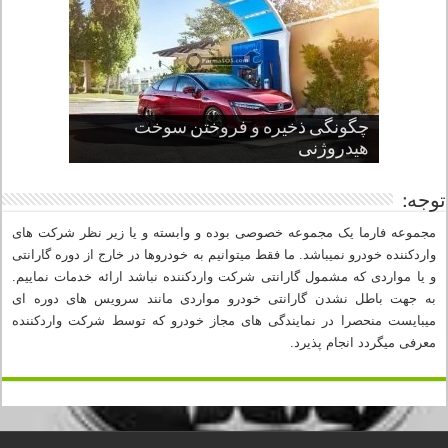
چگونگی ذخیره و فروختن سوخت
از صفر تا صد طراحی خودرو قسمت
پنج کابین جذاب سال های اخیر صنعت
قدرتمندترین ماسل کارها یا خودروهای
سوم
هیدروژنی
خودروسازی
عضلانی امریکایی
چرا نمک باعث خوردگی خودرو می شود؟
توجه:
مجموعه فارما یک مجموعه خصوصی بوده و وابسته و یا زیر نظر شرکت های
واردکننده خودرو نمیباشد. ما فقط میتوانیم به خودروها در خارج از دوره گارانتی
و یا مواردی که مشمول گارانتی شرکت واردکننده نباشد ارائه خدمات نماییم.
به جهت باطل نشدن گارانتی خودرو مواردی مانند سرویس های دوره ای
میبایست منحصرا در نمایندگی های مجاز خودرو که توسط شرکت واردکننده
معرفی میگردد انجام پذیرد.