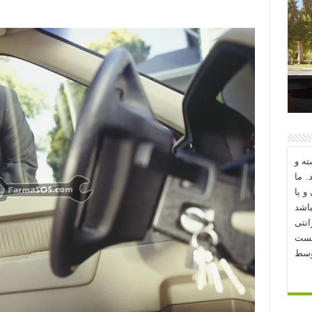
د؟
ه و
. ما
و یا
اشد
نتی
یست
وسط