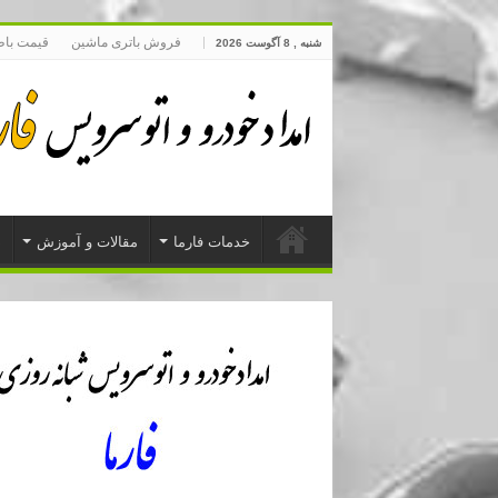
فروش باتری ماشین
قیمت با
شنبه , 8 آگوست 2026
خدمات فارما
مقالات و آموزش
د