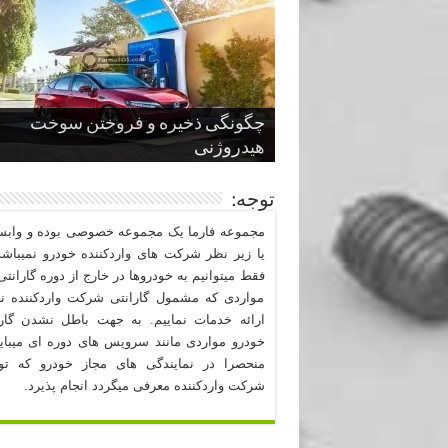
چگونگی ذخیره و فروختن سوخت
از صفر تا صد طراحی خودرو قسمت
پنج کابین جذاب سال های اخیر صنعت
قدرتمندترین ماسل کارها یا خودروهای
سوم
هیدروژنی
خودروسازی
عضلانی امریکایی
چرا نمک باعث خوردگی خودرو می شو
توجه:
مجموعه فارما یک مجموعه خصوصی بوده و وابست
یا زیر نظر شرکت های واردکننده خودرو نمیباشد
فقط میتوانیم به خودروها در خارج از دوره گارانتی 
مواردی که مشمول گارانتی شرکت واردکننده نب
ارائه خدمات نماییم. به جهت باطل نشدن گارا
خودرو مواردی مانند سرویس های دوره ای میبا
منحصرا در نمایندگی های مجاز خودرو که ت
شرکت واردکننده معرفی میگردد انجام پذیرد.