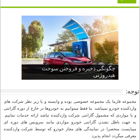
چگونگی ذخیره و فروختن سوخت
از صفر تا صد طراحی خودرو قسمت
پنج کابین جذاب سال های اخیر صنعت
قدرتمندترین ماسل کارها یا خودروهای
سوم
هیدروژنی
خودروسازی
عضلانی امریکایی
چرا نمک باعث خوردگی خودرو می شود؟
توجه:
مجموعه فارما یک مجموعه خصوصی بوده و وابسته و یا زیر نظر شرکت های
واردکننده خودرو نمیباشد. ما فقط میتوانیم به خودروها در خارج از دوره گارانتی
و یا مواردی که مشمول گارانتی شرکت واردکننده نباشد ارائه خدمات نماییم.
به جهت باطل نشدن گارانتی خودرو مواردی مانند سرویس های دوره ای
میبایست منحصرا در نمایندگی های مجاز خودرو که توسط شرکت واردکننده
معرفی میگردد انجام پذیرد.