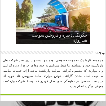
چگونگی ذخیره و فروختن سوخت
از صفر تا صد طراحی خودرو قسمت
پنج کابین جذاب سال های اخیر صنعت
قدرتمندترین ماسل کارها یا خودروهای
سوم
هیدروژنی
خودروسازی
عضلانی امریکایی
چرا نمک باعث خوردگی خودرو می شود؟
توجه:
مجموعه فارما یک مجموعه خصوصی بوده و وابسته و یا زیر نظر شرکت های
واردکننده خودرو نمیباشد. ما فقط میتوانیم به خودروها در خارج از دوره گارانتی
و یا مواردی که مشمول گارانتی شرکت واردکننده نباشد ارائه خدمات نماییم.
به جهت باطل نشدن گارانتی خودرو مواردی مانند سرویس های دوره ای
میبایست منحصرا در نمایندگی های مجاز خودرو که توسط شرکت واردکننده
معرفی میگردد انجام پذیرد.