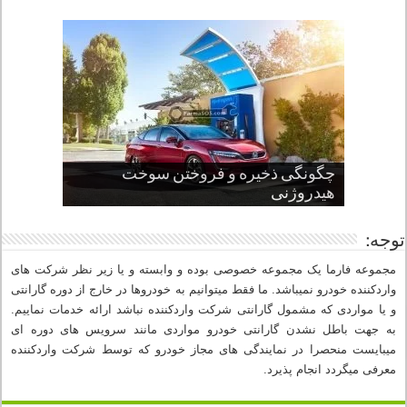
چگونگی ذخیره و فروختن سوخت
از صفر تا صد طراحی خودرو قسمت
پنج کابین جذاب سال های اخیر صنعت
قدرتمندترین ماسل کارها یا خودروهای
سوم
هیدروژنی
خودروسازی
عضلانی امریکایی
چرا نمک باعث خوردگی خودرو می شود؟
توجه:
مجموعه فارما یک مجموعه خصوصی بوده و وابسته و یا زیر نظر شرکت های
واردکننده خودرو نمیباشد. ما فقط میتوانیم به خودروها در خارج از دوره گارانتی
و یا مواردی که مشمول گارانتی شرکت واردکننده نباشد ارائه خدمات نماییم.
به جهت باطل نشدن گارانتی خودرو مواردی مانند سرویس های دوره ای
میبایست منحصرا در نمایندگی های مجاز خودرو که توسط شرکت واردکننده
معرفی میگردد انجام پذیرد.