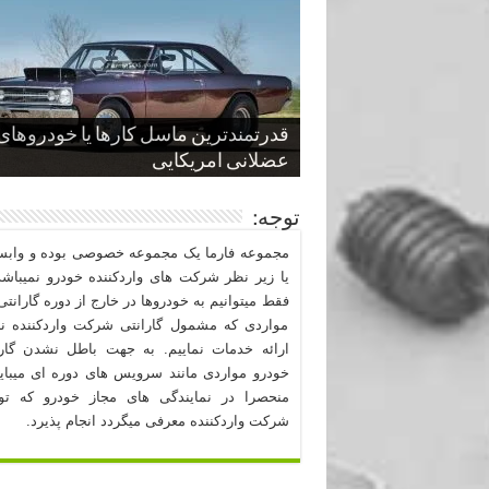
چگونگی ذخیره و فروختن سوخت
از صفر تا صد طراحی خودرو قسمت
پنج کابین جذاب سال های اخیر صنعت
قدرتمندترین ماسل کارها یا خودروهای
سوم
هیدروژنی
خودروسازی
عضلانی امریکایی
چرا نمک باعث خوردگی خودرو می شو
توجه:
مجموعه فارما یک مجموعه خصوصی بوده و وابست
یا زیر نظر شرکت های واردکننده خودرو نمیباشد
فقط میتوانیم به خودروها در خارج از دوره گارانتی 
مواردی که مشمول گارانتی شرکت واردکننده نب
ارائه خدمات نماییم. به جهت باطل نشدن گارا
خودرو مواردی مانند سرویس های دوره ای میبا
منحصرا در نمایندگی های مجاز خودرو که ت
شرکت واردکننده معرفی میگردد انجام پذیرد.