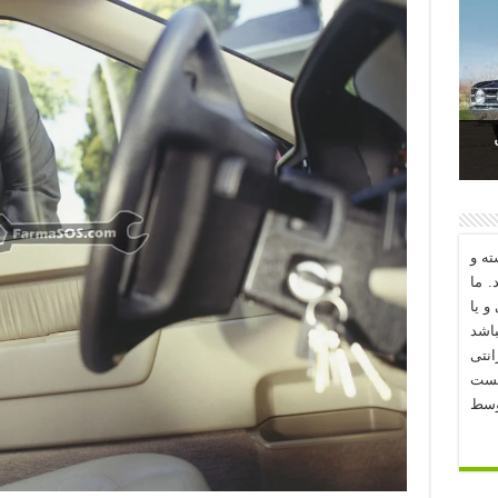
د؟
ه و
. ما
و یا
اشد
نتی
یست
وسط