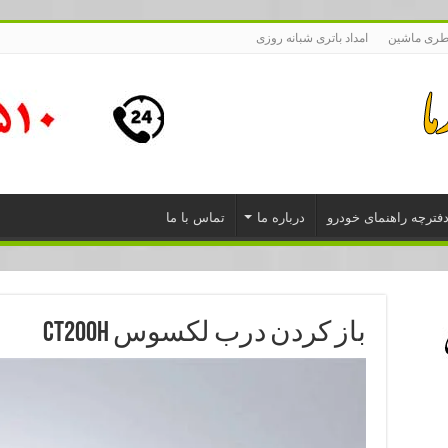
طری ماشین
امداد باتری شبانه روزی
فترچه راهنمای خودرو
درباره ما
تماس با ما
باز کردن درب لکسوس CT200h