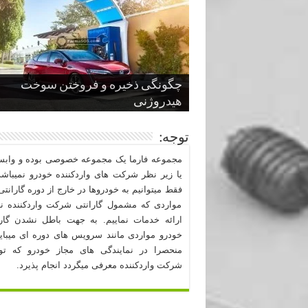
چگونگی ذخیره و فروختن سوخت
از صفر تا صد طراحی خودرو قسمت
پنج کابین جذاب سال های اخیر صنعت
قدرتمندترین ماسل کارها یا خودروهای
سوم
هیدروژنی
خودروسازی
عضلانی امریکایی
چرا نمک باعث خوردگی خودرو می شو
توجه:
مجموعه فارما یک مجموعه خصوصی بوده و وابست
یا زیر نظر شرکت های واردکننده خودرو نمیباشد
فقط میتوانیم به خودروها در خارج از دوره گارانتی 
مواردی که مشمول گارانتی شرکت واردکننده نب
ارائه خدمات نماییم. به جهت باطل نشدن گارا
خودرو مواردی مانند سرویس های دوره ای میبا
منحصرا در نمایندگی های مجاز خودرو که ت
شرکت واردکننده معرفی میگردد انجام پذیرد.