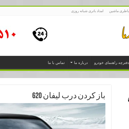
باطری ماشین
امداد باتری شبانه روزی
فترچه راهنمای خودرو
درباره ما
تماس با ما
باز کردن درب لیفان 620