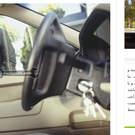
د؟
ه و
. ما
و یا
اشد
نتی
یست
وسط