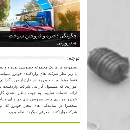
چگونگی ذخیره و فروختن سوخت
از صفر تا صد طراحی خودرو قسمت
پنج کابین جذاب سال های اخیر صنعت
قدرتمندترین ماسل کارها یا خودروهای
سوم
هیدروژنی
خودروسازی
عضلانی امریکایی
چرا نمک باعث خوردگی خودرو می شو
توجه:
مجموعه فارما یک مجموعه خصوصی بوده و وابست
یا زیر نظر شرکت های واردکننده خودرو نمیباشد
فقط میتوانیم به خودروها در خارج از دوره گارانتی 
مواردی که مشمول گارانتی شرکت واردکننده نب
ارائه خدمات نماییم. به جهت باطل نشدن گارا
خودرو مواردی مانند سرویس های دوره ای میبا
منحصرا در نمایندگی های مجاز خودرو که ت
شرکت واردکننده معرفی میگردد انجام پذیرد.