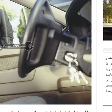
د؟
ه و
. ما
و یا
اشد
نتی
یست
وسط