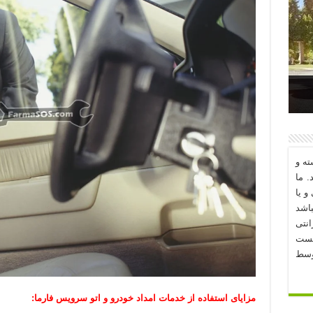
د؟
ه و
. ما
و یا
اشد
نتی
یست
وسط
مزایای استفاده از خدمات امداد خودرو و اتو سرویس فارما: