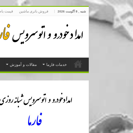
فروش باتری ماشین
قیمت با
شنبه , 8 آگوست 2026
خدمات فارما
مقالات و آموزش
د