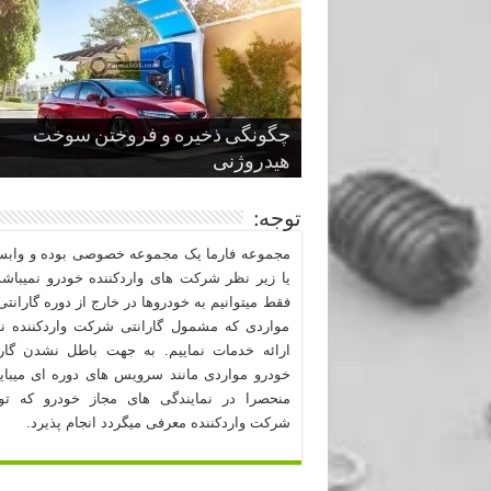
چگونگی ذخیره و فروختن سوخت
از صفر تا صد طراحی خودرو قسمت
پنج کابین جذاب سال های اخیر صنعت
قدرتمندترین ماسل کارها یا خودروهای
سوم
هیدروژنی
خودروسازی
عضلانی امریکایی
چرا نمک باعث خوردگی خودرو می شو
توجه:
مجموعه فارما یک مجموعه خصوصی بوده و وابست
یا زیر نظر شرکت های واردکننده خودرو نمیباشد
فقط میتوانیم به خودروها در خارج از دوره گارانتی 
مواردی که مشمول گارانتی شرکت واردکننده نب
ارائه خدمات نماییم. به جهت باطل نشدن گارا
خودرو مواردی مانند سرویس های دوره ای میبا
منحصرا در نمایندگی های مجاز خودرو که ت
شرکت واردکننده معرفی میگردد انجام پذیرد.