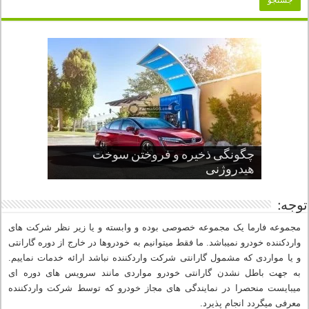
چگونگی ذخیره و فروختن سوخت
از صفر تا صد طراحی خودرو قسمت
پنج کابین جذاب سال های اخیر صنعت
قدرتمندترین ماسل کارها یا خودروهای
سوم
هیدروژنی
خودروسازی
عضلانی امریکایی
چرا نمک باعث خوردگی خودرو می شود؟
توجه:
مجموعه فارما یک مجموعه خصوصی بوده و وابسته و یا زیر نظر شرکت های
واردکننده خودرو نمیباشد. ما فقط میتوانیم به خودروها در خارج از دوره گارانتی
و یا مواردی که مشمول گارانتی شرکت واردکننده نباشد ارائه خدمات نماییم.
به جهت باطل نشدن گارانتی خودرو مواردی مانند سرویس های دوره ای
میبایست منحصرا در نمایندگی های مجاز خودرو که توسط شرکت واردکننده
معرفی میگردد انجام پذیرد.