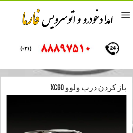
باز کردن درب ولوو XC60