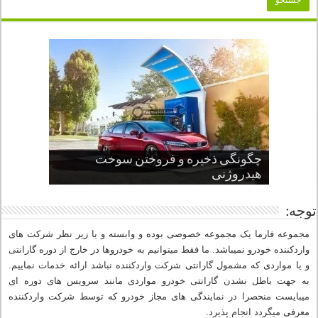
چگونگی ذخیره و فروختن سوخت
از صفر تا صد طراحی خودرو قسمت
پنج کابین جذاب سال های اخیر صنعت
قدرتمندترین ماسل کارها یا خودروهای
سوم
هیدروژنی
خودروسازی
عضلانی امریکایی
چرا نمک باعث خوردگی خودرو می شود؟
توجه:
مجموعه فارما یک مجموعه خصوصی بوده و وابسته و یا زیر نظر شرکت های
واردکننده خودرو نمیباشد. ما فقط میتوانیم به خودروها در خارج از دوره گارانتی
و یا مواردی که مشمول گارانتی شرکت واردکننده نباشد ارائه خدمات نماییم.
به جهت باطل نشدن گارانتی خودرو مواردی مانند سرویس های دوره ای
میبایست منحصرا در نمایندگی های مجاز خودرو که توسط شرکت واردکننده
معرفی میگردد انجام پذیرد.