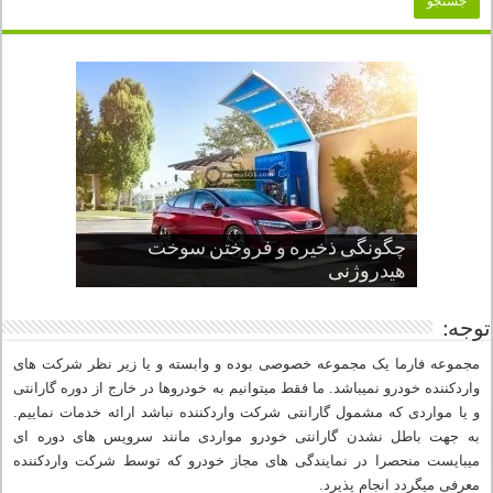
چگونگی ذخیره و فروختن سوخت
از صفر تا صد طراحی خودرو قسمت
پنج کابین جذاب سال های اخیر صنعت
قدرتمندترین ماسل کارها یا خودروهای
سوم
هیدروژنی
خودروسازی
عضلانی امریکایی
چرا نمک باعث خوردگی خودرو می شود؟
توجه:
مجموعه فارما یک مجموعه خصوصی بوده و وابسته و یا زیر نظر شرکت های
واردکننده خودرو نمیباشد. ما فقط میتوانیم به خودروها در خارج از دوره گارانتی
و یا مواردی که مشمول گارانتی شرکت واردکننده نباشد ارائه خدمات نماییم.
به جهت باطل نشدن گارانتی خودرو مواردی مانند سرویس های دوره ای
میبایست منحصرا در نمایندگی های مجاز خودرو که توسط شرکت واردکننده
معرفی میگردد انجام پذیرد.