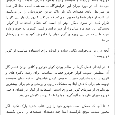
خودرو، مانند چراغ‌ها و سیستم رادیو پخش- مصرف سوخت را افزایش
می‌دهد، اما در مورد میزان این افزایش‌گاه مبالغه شده است. مثلا اگر شما
در شرایط عادی هفته‌ای یک بار باک بنزین خودرویتان را پر می‌کنید،
استفاده از کولر شما را مجبور نمی‌کند که هر ۳ یا ۴ روز یک بار این کار را
تکرار کنید. از سوی دیگر، بهتر آن است که هنگام استفاده از کولر–
دست‌کم این چند ماه سال را- آرام‌تر برانید و فشار کمتری به خودرو وارد
کنید، تا اینکه در این روزهای گرم کولر را خاموش کنید و تند و پرفشار
برانید.
آنچه در زیر می‌خوانید نکاتی ساده و کوتاه برای استفاده مناسب از کولر
خودروست:
۱. در ابتدای فصل گرما از سالم بودن کولر خودرو و کافی بودن فشار گاز
آن مطمئن شوید. کولر خودرو فضایی مناسب برای رشد باکتری‌های و
قارچ‌هاست و بنابراین تمیز یا تعویض کردن فیلترهای تصفیه هوای سیستم
تهویه، هم برای کاهش ابتلا به مشکلات ریوی و پوستی و هم برای بیشترین
بهره‌گیری از سرمای کولر ضروری است. استفاده از کولر در فضای داخلی
خودرو میزان قارچ‌ها و آلودگی‌ها هوا را تا ۸۰ درصد کاهش می‌دهد.
۲. تا آنجا که ممکن است خودرو خود را زیر آفتاب شدید پارک نکنید. اگر
مجبور شدید، موقع بازگشت ابتدا چند دقیقه‌ای شیشه‌ها را پایین بکشید،