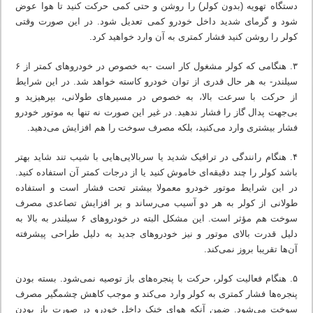
دستگاه تهویه (بدون کولر) را روشن و حتی کمی حرکت کنید تا هوا عوض
شود و گرمای شدید داخل خودرو کمی تعدیل شود. در این صورت وقتی
کولر را روشن کنید فشار کمتری به آن وارد خواهید کرد.
۳. هنگامی که کولر مشغول کار است -به خصوص در خودروهای کمتر از ۶
سیلندر- به هر حال قدری از توان خودرو کاسته خواهد شد. در این شرایط
از حرکت با سرعت بالا، به خصوص در مسیرهای طولانی، بپرهیزید و
بی‌جهت پدال گاز را فشار ندهید. در غیر این صورت نه تنها به موتور خودرو
فشار بیشتری وارد می‌کنید، بلکه مصرف سوخت را هم افزایش می‌دهید.
۴. هنگام رانندگی در ترافیک شدید یا سربالایی‌هایی با شیب تند شاید بهتر
باشد کولر را چند دقیقه‌ای خاموش کنید یا از درجات کمتر آن استفاده کنید.
در این شرایط موتور خودرو معمولا بیشتر تحت فشار است و استفاده
طولانی از کولر به هر دو آسیب می‌رساند و بر افزایش تصاعدی مصرف
سوخت هم مؤثر است. این مشکل البته در خودروهای ۶ سیلندر به بالا به
دلیل قدرت بالای موتور و نیز خودروهای جدید به دلیل طراحی پیشرفته
آن‌ها تقریبا بروز نمی‌کند.
۵. هنگام فعالیت کولر، حرکت با پنجره‌های باز توصیه نمی‌شود. بسته بودن
پنجره‌ها فشار کمتری به کولر وارد می‌کند و موجب کاهش چشمگیر مصرف
سوخت می‌شود. ضمن آنکه هوای خنک داخل خودرو در صورت باز بودن