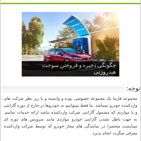
چگونگی ذخیره و فروختن سوخت
از صفر تا صد طراحی خودرو قسمت
پنج کابین جذاب سال های اخیر صنعت
قدرتمندترین ماسل کارها یا خودروهای
سوم
هیدروژنی
خودروسازی
عضلانی امریکایی
چرا نمک باعث خوردگی خودرو می شود؟
توجه:
مجموعه فارما یک مجموعه خصوصی بوده و وابسته و یا زیر نظر شرکت های
واردکننده خودرو نمیباشد. ما فقط میتوانیم به خودروها در خارج از دوره گارانتی
و یا مواردی که مشمول گارانتی شرکت واردکننده نباشد ارائه خدمات نماییم.
به جهت باطل نشدن گارانتی خودرو مواردی مانند سرویس های دوره ای
میبایست منحصرا در نمایندگی های مجاز خودرو که توسط شرکت واردکننده
معرفی میگردد انجام پذیرد.