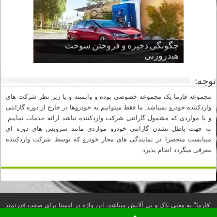
چگونگی ذخیره و فروختن سوخت
از صفر تا صد طراحی خودرو قسمت
پنج کابین جذاب سال های اخیر صنعت
قدرتمندترین ماسل کارها یا خودروهای
سوم
هیدروژنی
خودروسازی
عضلانی امریکایی
چرا نمک باعث خوردگی خودرو می شود؟
توجه:
مجموعه فارما یک مجموعه خصوصی بوده و وابسته و یا زیر نظر شرکت های
واردکننده خودرو نمیباشد. ما فقط میتوانیم به خودروها در خارج از دوره گارانتی
و یا مواردی که مشمول گارانتی شرکت واردکننده نباشد ارائه خدمات نماییم.
به جهت باطل نشدن گارانتی خودرو مواردی مانند سرویس های دوره ای
میبایست منحصرا در نمایندگی های مجاز خودرو که توسط شرکت واردکننده
معرفی میگردد انجام پذیرد.
"فارما" به معنی پاک و بی آلایش میباشد، این واژه در اوستا برای صفت قدرتمند
بسیار به کار رفته است. (لغتنامه دهخدا)