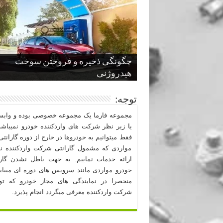
چگونگی ذخیره و فروختن سوخت
از صفر تا صد طراحی خودرو قسمت
پنج کابین جذاب سال های اخیر صنعت
قدرتمندترین ماسل کارها یا خودروهای
سوم
هیدروژنی
خودروسازی
عضلانی امریکایی
چرا نمک باعث خوردگی خودرو می شو
توجه:
مجموعه فارما یک مجموعه خصوصی بوده و وابست
یا زیر نظر شرکت های واردکننده خودرو نمیباشد
فقط میتوانیم به خودروها در خارج از دوره گارانتی 
مواردی که مشمول گارانتی شرکت واردکننده نب
ارائه خدمات نماییم. به جهت باطل نشدن گارا
خودرو مواردی مانند سرویس های دوره ای میبا
منحصرا در نمایندگی های مجاز خودرو که ت
شرکت واردکننده معرفی میگردد انجام پذیرد.