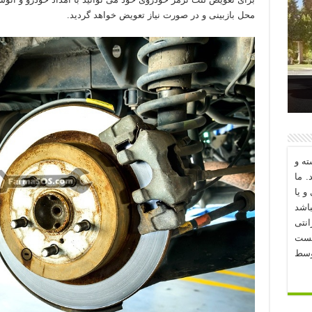
محل بازبینی و در صورت نیاز تعویض خواهد گردید.
د؟
ه و
. ما
و یا
اشد
نتی
یست
وسط