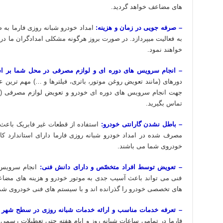
های مضاعف خواهد گردید.
– صرفه جویی در زمان و هزینه:
امداد خودرو شبانه روزی فارما به
به فعالیت میپردازد. در صورت بروز هرگونه مشکلی امدادگران ما 
خواهند نمود.
– انجام سرویس های دوره ای و لوازم مصرفی در محل شما بر اسا
دورهای (مانند تعویض روغن موتور، باتری، فیلترها و …) مهم تری
جهت انجام سرویس های دوره ای خودرو و تعویض لوازم مصرفی (مانن
تماس بگیرید.
– باطل نشدن گارانتی خودرو:
استفاده از قطعات غیر فابریک باعث 
مصرف شده در امداد خودرو شبانه روزی فارما دارای استاندارد کارخ
خودروی شما می باشند.
– تعویض توسط افراد متخصّص و دارای دانش فنی:
انجام سرویس 
فنی می تواند باعث آسیب جدی به موتور خودرو و هزینه های مضاع
های تخصصی خودرو را گذرانده اند و با سیستم های فنی خودروی شما
– تعرفه خدمات مناسب و ارائه خدمات شبانه روزی در سطح شهر ت
فارما در تمامی ساعات شبانه روز و ایام هفته حتی تعطیلات رسمی