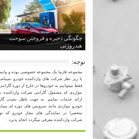
چگونگی ذخیره و فروختن سوخت
از صفر تا صد طراحی خودرو قسمت
پنج کابین جذاب سال های اخیر صنعت
قدرتمندترین ماسل کارها یا خودروهای
سوم
هیدروژنی
خودروسازی
عضلانی امریکایی
چرا نمک باعث خوردگی خودرو می شو
توجه:
مجموعه فارما یک مجموعه خصوصی بوده و وابست
یا زیر نظر شرکت های واردکننده خودرو نمیباشد
فقط میتوانیم به خودروها در خارج از دوره گارانتی 
مواردی که مشمول گارانتی شرکت واردکننده نب
ارائه خدمات نماییم. به جهت باطل نشدن گارا
خودرو مواردی مانند سرویس های دوره ای میبا
منحصرا در نمایندگی های مجاز خودرو که ت
شرکت واردکننده معرفی میگردد انجام پذیرد.