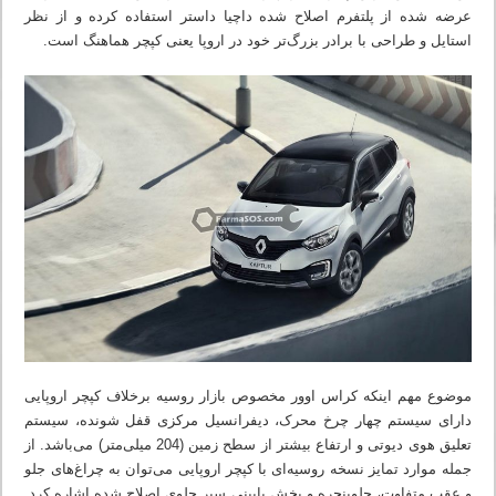
عرضه شده از پلتفرم اصلاح شده داچیا داستر استفاده کرده و از نظر
استایل و طراحی با برادر بزرگ‌تر خود در اروپا یعنی کپچر هماهنگ است.
موضوع مهم اینکه کراس اوور مخصوص بازار روسیه برخلاف کپچر اروپایی
دارای سیستم چهار چرخ محرک، دیفرانسیل مرکزی قفل شونده، سیستم
تعلیق هوی دیوتی و ارتفاع بیشتر از سطح زمین (204 میلی‌متر) می‌باشد. از
جمله موارد تمایز نسخه روسیه‌ای با کپچر اروپایی می‌توان به چراغ‌های جلو
و عقب متفاوت، جلوپنجره و بخش پایینی سپر جلوی اصلاح شده اشاره کرد.