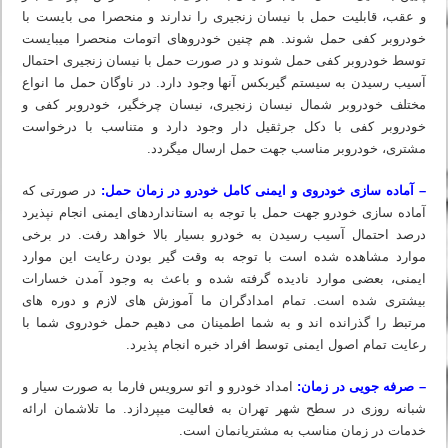
و عقب، قابلیت حمل با نیسان زنجیری را ندارند و منحصرا می بایست با
خودروبر کفی حمل شوند. هم چنین خودروهای اتومات منحصرا می‏بایست
توسط خودروبر کفی حمل شوند و در صورت حمل با نیسان زنجیری احتمال
آسیب رسیدن به سیستم گیربکس آنها وجود دارد. در ناوگان حمل ما انواع
مختلف خودروبر شمال نیسان زنجیری، نیسان چرخگیر، خودروبر کفی و
خودروبر کفی با دکل جرثقیل دار وجود دارد و متناسب با درخواست
مشتری، خودروبر مناسب جهت حمل ارسال میگردد.
– آماده سازی خودروی و ایمنی کامل خودرو در زمان حمل:
در صورتی که
آماده سازی خودرو جهت حمل با توجه به استانداردهای ایمنی انجام نپذیرد
درصد احتمال آسیب رسیدن به خودرو بسیار بالا خواهد رفت. در برخی
موارد مشاهده شده است با توجه به وقت گیر بودن رعایت این موارد
ایمنی، بعضی موارد نادیده گرفته شده و باعث به وجود آمدن خسارات
بیشتری شده است. تمام امدادگران ما آموزش‏ های لازم و دوره‏ های
مرتبط را گذرانده اند و به شما اطمینان می دهیم حمل خودروی شما با
رعایت تمام اصول ایمنی توسط افراد خبره انجام پذیرد.
– صرفه جویی در زمان:
امداد خودرو و اتو سرویس فارما به صورت سیار و
شبانه روزی در سطح شهر تهران به فعالیت میپردازد. ما تلاشمان ارائه
خدمات در زمان مناسب به مشتریانمان است.