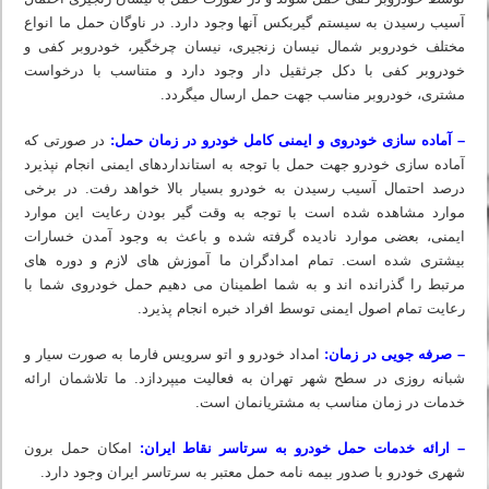
آسیب رسیدن به سیستم گیربکس آنها وجود دارد. در ناوگان حمل ما انواع
مختلف خودروبر شمال نیسان زنجیری، نیسان چرخگیر، خودروبر کفی و
خودروبر کفی با دکل جرثقیل دار وجود دارد و متناسب با درخواست
مشتری، خودروبر مناسب جهت حمل ارسال میگردد.
– آماده سازی خودروی و ایمنی کامل خودرو در زمان حمل:
در صورتی که
آماده سازی خودرو جهت حمل با توجه به استانداردهای ایمنی انجام نپذیرد
درصد احتمال آسیب رسیدن به خودرو بسیار بالا خواهد رفت. در برخی
موارد مشاهده شده است با توجه به وقت گیر بودن رعایت این موارد
ایمنی، بعضی موارد نادیده گرفته شده و باعث به وجود آمدن خسارات
بیشتری شده است. تمام امدادگران ما آموزش‏ های لازم و دوره‏ های
مرتبط را گذرانده اند و به شما اطمینان می دهیم حمل خودروی شما با
رعایت تمام اصول ایمنی توسط افراد خبره انجام پذیرد.
– صرفه جویی در زمان:
امداد خودرو و اتو سرویس فارما به صورت سیار و
شبانه روزی در سطح شهر تهران به فعالیت میپردازد. ما تلاشمان ارائه
خدمات در زمان مناسب به مشتریانمان است.
– ارائه خدمات حمل خودرو به سرتاسر نقاط ایران:
امکان حمل برون
شهری خودرو با صدور بیمه نامه حمل معتبر به سرتاسر ایران وجود دارد.