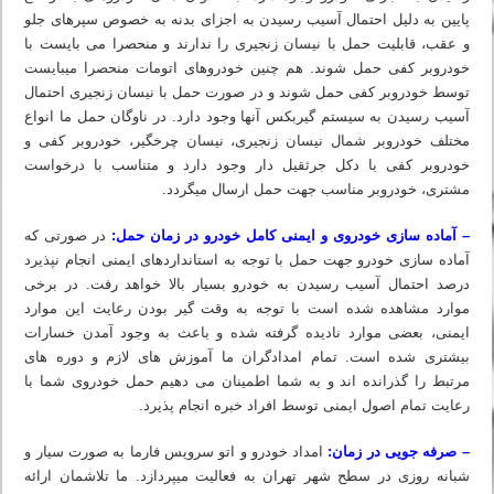
پایین به دلیل احتمال آسیب رسیدن به اجزای بدنه به خصوص سپرهای جلو
و عقب، قابلیت حمل با نیسان زنجیری را ندارند و منحصرا می بایست با
خودروبر کفی حمل شوند. هم چنین خودروهای اتومات منحصرا می‏بایست
توسط خودروبر کفی حمل شوند و در صورت حمل با نیسان زنجیری احتمال
آسیب رسیدن به سیستم گیربکس آنها وجود دارد. در ناوگان حمل ما انواع
مختلف خودروبر شمال نیسان زنجیری، نیسان چرخگیر، خودروبر کفی و
خودروبر کفی با دکل جرثقیل دار وجود دارد و متناسب با درخواست
مشتری، خودروبر مناسب جهت حمل ارسال میگردد.
– آماده سازی خودروی و ایمنی کامل خودرو در زمان حمل:
در صورتی که
آماده سازی خودرو جهت حمل با توجه به استانداردهای ایمنی انجام نپذیرد
درصد احتمال آسیب رسیدن به خودرو بسیار بالا خواهد رفت. در برخی
موارد مشاهده شده است با توجه به وقت گیر بودن رعایت این موارد
ایمنی، بعضی موارد نادیده گرفته شده و باعث به وجود آمدن خسارات
بیشتری شده است. تمام امدادگران ما آموزش‏ های لازم و دوره‏ های
مرتبط را گذرانده اند و به شما اطمینان می دهیم حمل خودروی شما با
رعایت تمام اصول ایمنی توسط افراد خبره انجام پذیرد.
– صرفه جویی در زمان:
امداد خودرو و اتو سرویس فارما به صورت سیار و
شبانه روزی در سطح شهر تهران به فعالیت میپردازد. ما تلاشمان ارائه