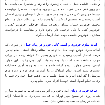
و عقب، قابلیت حمل با نیسان زنجیری را ندارند و منحصرا می بایست با
خودروبر کفی حمل شوند. هم چنین خودروهای اتومات منحصرا می‏بایست
توسط خودروبر کفی حمل شوند و در صورت حمل با نیسان زنجیری احتمال
آسیب رسیدن به سیستم گیربکس آنها وجود دارد. در ناوگان حمل ما انواع
مختلف خودروبر شمال نیسان زنجیری، نیسان چرخگیر، خودروبر کفی و
خودروبر کفی با دکل جرثقیل دار وجود دارد و متناسب با درخواست
مشتری، خودروبر مناسب جهت حمل ارسال میگردد.
– آماده سازی خودروی و ایمنی کامل خودرو در زمان حمل:
در صورتی که
آماده سازی خودرو جهت حمل با توجه به استانداردهای ایمنی انجام نپذیرد
درصد احتمال آسیب رسیدن به خودرو بسیار بالا خواهد رفت. در برخی
موارد مشاهده شده است با توجه به وقت گیر بودن رعایت این موارد
ایمنی، بعضی موارد نادیده گرفته شده و باعث به وجود آمدن خسارات
بیشتری شده است. تمام امدادگران ما آموزش‏ های لازم و دوره‏ های
مرتبط را گذرانده اند و به شما اطمینان می دهیم حمل خودروی شما با
رعایت تمام اصول ایمنی توسط افراد خبره انجام پذیرد.
– صرفه جویی در زمان:
امداد خودرو و اتو سرویس فارما به صورت سیار و
شبانه روزی در سطح شهر تهران به فعالیت میپردازد. ما تلاشمان ارائه
خدمات در زمان مناسب به مشتریانمان است.