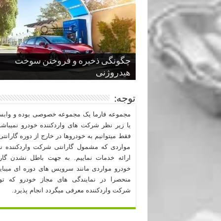
چگونگی ذخیره و فروختن سوخت
از صفر تا صد طراحی خودرو قسمت
پنج کابین جذاب سال های اخیر صنعت
قدرتمندترین ماسل کارها یا خودروهای
سوم
هیدروژنی
خودروسازی
عضلانی امریکایی
چرا نمک باعث خوردگی خودرو می شو
توجه:
مجموعه فارما یک مجموعه خصوصی بوده و وابست
یا زیر نظر شرکت های واردکننده خودرو نمیباشد
فقط میتوانیم به خودروها در خارج از دوره گارانتی 
مواردی که مشمول گارانتی شرکت واردکننده نب
ارائه خدمات نماییم. به جهت باطل نشدن گارا
خودرو مواردی مانند سرویس های دوره ای میبا
منحصرا در نمایندگی های مجاز خودرو که ت
شرکت واردکننده معرفی میگردد انجام پذیرد.