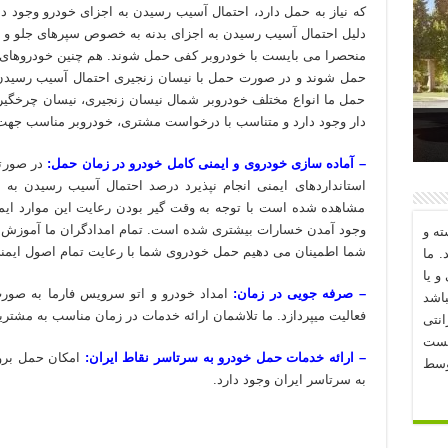
که نیاز به حمل دارد، احتمال آسیب رسیدن به اجزای خودرو وجود دارد
دلیل احتمال آسیب رسیدن به اجزای بدنه به خصوص سپرهای جلو و عق
منحصرا می بایست با خودروبر کفی حمل شوند. هم چنین خودروهای 
حمل شوند و در صورت حمل با نیسان زنجیری احتمال آسیب رسیدن ب
حمل ما انواع مختلف خودروبر شمال نیسان زنجیری، نیسان چرخگیر،
دار وجود دارد و متناسب با درخواست مشتری، خودروبر مناسب جهت
د؟
– آماده سازی خودروی و ایمنی کامل خودرو در زمان حمل:
در صورتی
استانداردهای ایمنی انجام نپذیرد درصد احتمال آسیب رسیدن به خ
مشاهده شده است با توجه به وقت گیر بودن رعایت این موارد ایمن
وجود آمدن خسارات بیشتری شده است. تمام امدادگران ما آموزش‏ های 
ه و
شما اطمینان می دهیم حمل خودروی شما با رعایت تمام اصول ایمنی 
. ما
و یا
– صرفه جویی در زمان:
امداد خودرو و اتو سرویس فارما به صور
اشد
فعالیت میپردازد. ما تلاشمان ارائه خدمات در زمان مناسب به مشتر
نتی
یست
– ارائه خدمات حمل خودرو به سرتاسر نقاط ایران:
امکان حمل برون
وسط
به سرتاسر ایران وجود دارد.