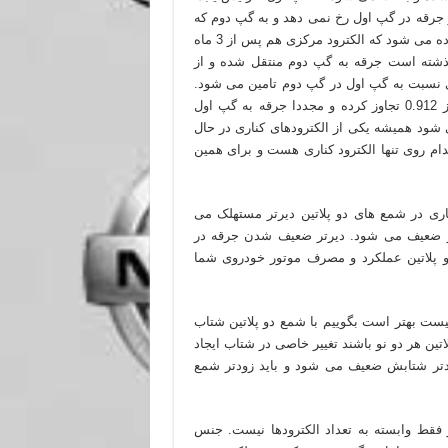
 از 3 ماه گپ اول از 0.9 به 0.912 برسد دیگر جرقه در گپ اول رخ نمی دهد و به گپ دوم که
تقریبا 0.9 هست منتقل می شود (از کلمه تقریبا به این منظور استفاده می شود که الکترود مرکزی هم پس از 3 ماه
 از 3 ماه که از عمر شمع گذشته است جرقه به گپ دوم منتقل شده و از
ری نسبت به گپ اول در گپ دوم تامین می شود.
این فرآیند همچنان ادامه یافته و زمانی می رسد که گپ دوم نیز از 0.912 تجاوز کرده و مجددا جرقه به گپ اول
 شود همیشه یکی از الکترودهای کناری در حال
ام روی تنها الکترود کناری هست و برای همین
اری در شمع های دو پلاتین دیرتر مستهلک می
رتر ضعیف می شود. دیرتر ضعیف شدن جرقه در
 پلاتین عملکرد و مصرف موتور خودروی شما
ست بهتر است بگوییم با شمع دو پلاتین شتاب
تین هر دو نو باشند تغییر خاصی در شتاب ایجاد
دتر شتابش ضعیف می شود و باید زودتر شمع
قط وابسته به تعداد الکترودها نیست. جنس