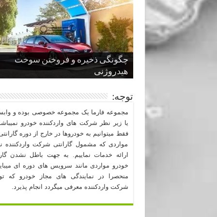
چگونگی ذخیره و فروختن سوخت
از صفر تا صد طراحی خودرو قسمت
پنج کابین جذاب سال های اخیر صنعت
قدرتمندترین ماسل کارها یا خودروهای
سوم
هیدروژنی
خودروسازی
عضلانی امریکایی
چرا نمک باعث خوردگی خودرو می شو
توجه:
مجموعه فارما یک مجموعه خصوصی بوده و وابست
یا زیر نظر شرکت های واردکننده خودرو نمیباشد
فقط میتوانیم به خودروها در خارج از دوره گارانتی 
مواردی که مشمول گارانتی شرکت واردکننده نب
ارائه خدمات نماییم. به جهت باطل نشدن گارا
خودرو مواردی مانند سرویس های دوره ای میبا
منحصرا در نمایندگی های مجاز خودرو که ت
شرکت واردکننده معرفی میگردد انجام پذیرد.