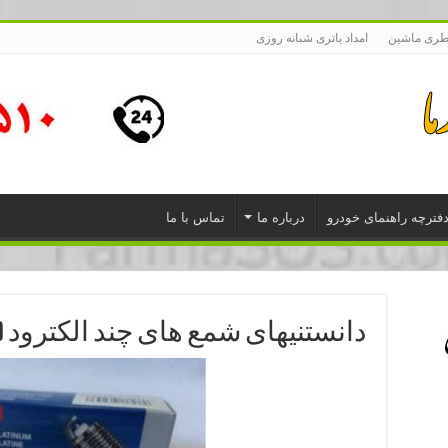
طری ماشین
امداد باتری شبانه روزی
فترچه راهنمای خودرو
درباره ما
تماس با ما
دانستنیهای شمع های چند الکترود (چ