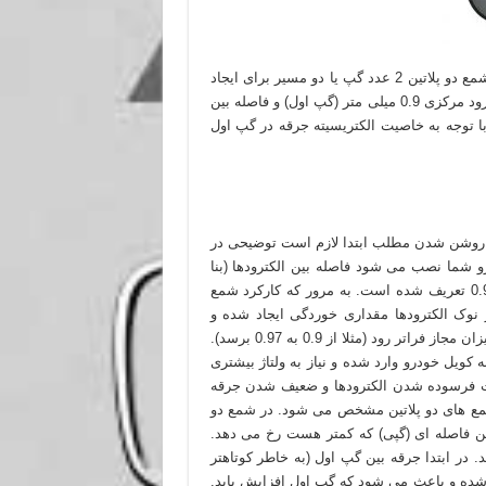
در شمع های دو پلاتین دو الکترود کناری وجود دارد. پس در واقع در شمع دو پلاتین 2 عدد گپ یا دو مسیر برای ایجاد
جرقه وجود دارد. اگر فرض کنیم فاصله بین الکترود کناری اول و الکترود مرکزی 0.9 میلی متر (گپ اول) و فاصله بین
 میلی متر (گپ دوم) باشد با توجه به خاصیت الکتریسیته جرقه در گپ اول
ای روشن شدن مطلب ابتدا لازم است توضیحی در
 شما نصب می شود فاصله بین الکترودها (بنا
بر نظر سازنده) رقم مشخصی است. مثلا برای پژو 405 گپ شمع 0.9 تعریف شده است. به مرور که کارکرد شمع
 نوک الکترودها مقداری خوردگی ایجاد شده و
همین خوردگی باعث می شود گپ شمع به مرور افزایش یابد و از میزان مجاز فراتر رود (مثلا از 0.9 به 0.97 برسد).
کویل خودرو وارد شده و نیاز به ولتاژ بیشتری
ا باعث فرسوده شدن الکترودها و ضعیف شدن جرقه
مع های دو پلاتین مشخص می شود. در شمع دو
ن فاصله ای (گپی) که کمتر هست رخ می دهد.
 میلی متر و گپ دوم 0.91 میلی متر باشد. در ابتدا جرقه بین گپ اول (به خاطر کوتاهتر
 شده و باعث می شود که گپ اول افزایش یابد.