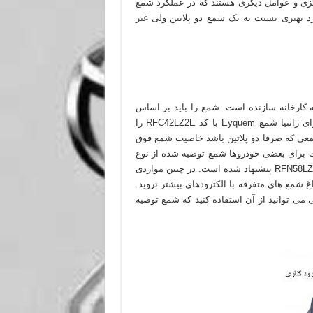
زی و عوامل دیگری هستند که در عملکرد شمع
رد بهتری نسبت به یک شمع دو پلاتین ولی غیر
یه کارخانه سازنده است. شمع را باید بر اساس
مدل و کد انتخاب کنید نه بر اساس تعداد الکترود. مثلا سیتروئن برای زانتیا شمع Eyquem با کد RFC42LZ2E را
شمعی که صرفا دو پلاتین باشد خاصیت شمع فوق
 با Eyquem فرق دارد. ممکن است برای بعضی خودروها شمع توصیه شده از نوع
تک پلاتین باشد. مثلا برای پژو 405 با موتور 1.8 شمع Eyquem با کد RFN58LZ پیشنهاد شده است. در چنین مواردی
شمع های متفرقه با الکترودهای بیشتر نروید.
 می توانید از آن استفاده کنید که شمع توصیه