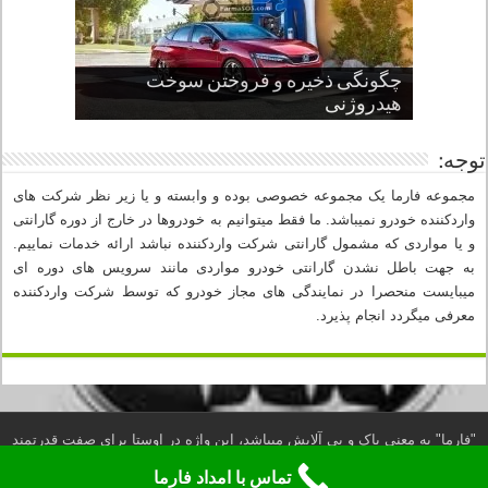
چگونگی ذخیره و فروختن سوخت
از صفر تا صد طراحی خودرو قسمت
پنج کابین جذاب سال های اخیر صنعت
قدرتمندترین ماسل کارها یا خودروهای
سوم
هیدروژنی
خودروسازی
عضلانی امریکایی
چرا نمک باعث خوردگی خودرو می شود؟
توجه:
مجموعه فارما یک مجموعه خصوصی بوده و وابسته و یا زیر نظر شرکت های
واردکننده خودرو نمیباشد. ما فقط میتوانیم به خودروها در خارج از دوره گارانتی
و یا مواردی که مشمول گارانتی شرکت واردکننده نباشد ارائه خدمات نماییم.
به جهت باطل نشدن گارانتی خودرو مواردی مانند سرویس های دوره ای
میبایست منحصرا در نمایندگی های مجاز خودرو که توسط شرکت واردکننده
معرفی میگردد انجام پذیرد.
"فارما" به معنی پاک و بی آلایش میباشد، این واژه در اوستا برای صفت قدرتمند
بسیار به کار رفته است. (لغتنامه دهخدا)
تماس با امداد فارما
تلفن امداد خودرو شبانه روزی فارما: 88897510-021