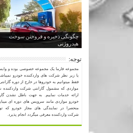
چگونگی ذخیره و فروختن سوخت
از صفر تا صد طراحی خودرو قسمت
پنج کابین جذاب سال های اخیر صنعت
قدرتمندترین ماسل کارها یا خودروهای
سوم
هیدروژنی
خودروسازی
عضلانی امریکایی
چرا نمک باعث خوردگی خودرو می شو
توجه:
مجموعه فارما یک مجموعه خصوصی بوده و وابست
یا زیر نظر شرکت های واردکننده خودرو نمیباشد
فقط میتوانیم به خودروها در خارج از دوره گارانتی 
مواردی که مشمول گارانتی شرکت واردکننده نب
ارائه خدمات نماییم. به جهت باطل نشدن گارا
خودرو مواردی مانند سرویس های دوره ای میبا
منحصرا در نمایندگی های مجاز خودرو که ت
شرکت واردکننده معرفی میگردد انجام پذیرد.