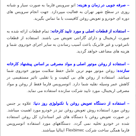
– صرفه جویی در زمان و هزینه:
اتو سرویس فارما به صورت سیار و شبانه
روزی در سطح شهر تهران به فعالیت میپردازد. جهت انجام سرویس های
دوره ای خودرو و تعویض روغن کافیست با ما تماس بگیرید.
– استفاده از قطعات اصلی و مورد تایید کارخانه:
تمام قطعات ارائه شده به
صورت اریجینال و دارای گارانتی تعویض می باشند. استفاده از قطعات
نامرغوب و غیر فابریک باعث آسیب رساندن به سایر اجرای خودروی شما و
هزینه های مضاعف خواهد گردید.
– استفاده از روغن موتور اصلی و مواد مصرفی بر اساس پیشنهاد کارخانه
سازنده:
روغن موتور مهم ترین عامل حفظ سلامت موتور خودروی شما
میباشد. استفاده از روغن های بی کیفیت و یا تقلبی تاثیر مستقیمی در
کاهش عمر وسیله نقلیه شما دارد. اتوسرویس فارما فقط از روغن و مواد
مصرفی اریجینال، مورد تایید شرکت سازنده استفاده می نماید.
– استفاده از دستگاه تعویض روغن با تکنولوژی روز دنیا:
علاوه بر جنس
روغن مورد استفاده روش تعویض روغن نیز در خودرو مورد اهمیت میباشد.
در صورت تعویض روغن با دستگاه های غیر استاندارد کل روغن استفاده
شده در خودرو تخلیه نمی گردد. دستگاه‏های مورد استفاده اتوسرویس
فارما همگی ساخت شرکت Flexbimec ایتالیا میباشند.