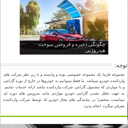
چگونگی ذخیره و فروختن سوخت
از صفر تا صد طراحی خودرو قسمت
پنج کابین جذاب سال های اخیر صنعت
قدرتمندترین ماسل کارها یا خودروهای
سوم
هیدروژنی
خودروسازی
عضلانی امریکایی
چرا نمک باعث خوردگی خودرو می شود؟
توجه:
مجموعه فارما یک مجموعه خصوصی بوده و وابسته و یا زیر نظر شرکت های
واردکننده خودرو نمیباشد. ما فقط میتوانیم به خودروها در خارج از دوره گارانتی
و یا مواردی که مشمول گارانتی شرکت واردکننده نباشد ارائه خدمات نماییم.
به جهت باطل نشدن گارانتی خودرو مواردی مانند سرویس های دوره ای
میبایست منحصرا در نمایندگی های مجاز خودرو که توسط شرکت واردکننده
معرفی میگردد انجام پذیرد.