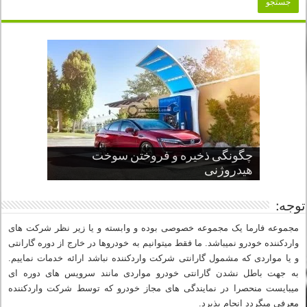
چگونگی ذخیره و فروختن سوخت
از صفر تا صد طراحی خودرو قسمت
پنج کابین جذاب سال های اخیر صنعت
قدرتمندترین ماسل کارها یا خودروهای
سوم
هیدروژنی
خودروسازی
عضلانی امریکایی
چرا نمک باعث خوردگی خودرو می شود؟
توجه:
مجموعه فارما یک مجموعه خصوصی بوده و وابسته و یا زیر نظر شرکت های
واردکننده خودرو نمیباشد. ما فقط میتوانیم به خودروها در خارج از دوره گارانتی
و یا مواردی که مشمول گارانتی شرکت واردکننده نباشد ارائه خدمات نماییم.
به جهت باطل نشدن گارانتی خودرو مواردی مانند سرویس های دوره ای
میبایست منحصرا در نمایندگی های مجاز خودرو که توسط شرکت واردکننده
معرفی میگردد انجام پذیرد.