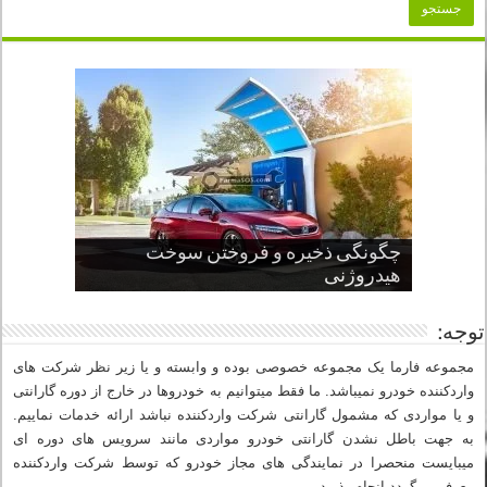
چگونگی ذخیره و فروختن سوخت
از صفر تا صد طراحی خودرو قسمت
پنج کابین جذاب سال های اخیر صنعت
قدرتمندترین ماسل کارها یا خودروهای
سوم
هیدروژنی
خودروسازی
عضلانی امریکایی
چرا نمک باعث خوردگی خودرو می شود؟
توجه:
مجموعه فارما یک مجموعه خصوصی بوده و وابسته و یا زیر نظر شرکت های
واردکننده خودرو نمیباشد. ما فقط میتوانیم به خودروها در خارج از دوره گارانتی
و یا مواردی که مشمول گارانتی شرکت واردکننده نباشد ارائه خدمات نماییم.
به جهت باطل نشدن گارانتی خودرو مواردی مانند سرویس های دوره ای
میبایست منحصرا در نمایندگی های مجاز خودرو که توسط شرکت واردکننده
معرفی میگردد انجام پذیرد.