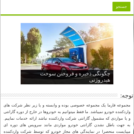
چگونگی ذخیره و فروختن سوخت
از صفر تا صد طراحی خودرو قسمت
پنج کابین جذاب سال های اخیر صنعت
قدرتمندترین ماسل کارها یا خودروهای
سوم
هیدروژنی
خودروسازی
عضلانی امریکایی
چرا نمک باعث خوردگی خودرو می شود؟
توجه:
مجموعه فارما یک مجموعه خصوصی بوده و وابسته و یا زیر نظر شرکت های
واردکننده خودرو نمیباشد. ما فقط میتوانیم به خودروها در خارج از دوره گارانتی
و یا مواردی که مشمول گارانتی شرکت واردکننده نباشد ارائه خدمات نماییم.
به جهت باطل نشدن گارانتی خودرو مواردی مانند سرویس های دوره ای
میبایست منحصرا در نمایندگی های مجاز خودرو که توسط شرکت واردکننده