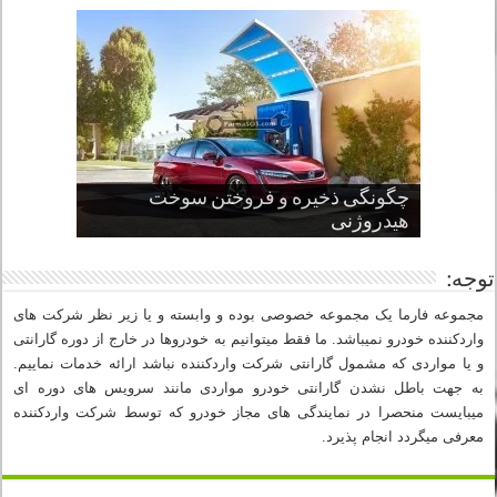
چگونگی ذخیره و فروختن سوخت
از صفر تا صد طراحی خودرو قسمت
پنج کابین جذاب سال های اخیر صنعت
قدرتمندترین ماسل کارها یا خودروهای
سوم
هیدروژنی
خودروسازی
عضلانی امریکایی
چرا نمک باعث خوردگی خودرو می شود؟
توجه:
مجموعه فارما یک مجموعه خصوصی بوده و وابسته و یا زیر نظر شرکت های
واردکننده خودرو نمیباشد. ما فقط میتوانیم به خودروها در خارج از دوره گارانتی
و یا مواردی که مشمول گارانتی شرکت واردکننده نباشد ارائه خدمات نماییم.
به جهت باطل نشدن گارانتی خودرو مواردی مانند سرویس های دوره ای
میبایست منحصرا در نمایندگی های مجاز خودرو که توسط شرکت واردکننده
معرفی میگردد انجام پذیرد.