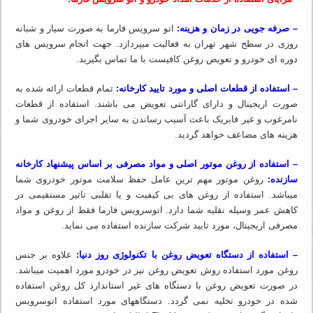
– صرفه جویی در زمان و هزینه:
اتو سرویس فارما به صورت سیار و شبانه
روزی در سطح شهر تهران به فعالیت میپردازد. جهت انجام سرویس های
دوره ای خودرو و تعویض روغن کافیست با ما تماس بگیرید.
– استفاده از قطعات اصلی و مورد تایید کارخانه:
تمام قطعات ارائه شده به
صورت اریجینال و دارای گارانتی تعویض می باشند. استفاده از قطعات
نامرغوب و غیر فابریک باعث آسیب رساندن به سایر اجرای خودروی شما و
هزینه های مضاعف خواهد گردید.
– استفاده از روغن موتور اصلی و مواد مصرفی بر اساس پیشنهاد کارخانه
سازنده:
روغن موتور مهم ترین عامل حفظ سلامت موتور خودروی شما
میباشد. استفاده از روغن های بی کیفیت و یا تقلبی تاثیر مستقیمی در
کاهش عمر وسیله نقلیه شما دارد. اتوسرویس فارما فقط از روغن و مواد
مصرفی اریجینال، مورد تایید شرکت سازنده استفاده می نماید.
– استفاده از دستگاه تعویض روغن با تکنولوژی روز دنیا:
علاوه بر جنس
روغن مورد استفاده روش تعویض روغن نیز در خودرو مورد اهمیت میباشد.
در صورت تعویض روغن با دستگاه های غیر استاندارد کل روغن استفاده
شده در خودرو تخلیه نمی گردد. دستگاه‏های مورد استفاده اتوسرویس