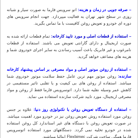
– صرفه جویی در زمان و هزینه:
اتو سرویس فارما به صورت سیار و شبانه
روزی در سطح شهر تهران به فعالیت میپردازد. جهت انجام سرویس های
دوره ای خودرو و تعویض روغن کافیست با ما تماس بگیرید.
– استفاده از قطعات اصلی و مورد تایید کارخانه:
تمام قطعات ارائه شده به
صورت اریجینال و دارای گارانتی تعویض می باشند. استفاده از قطعات
نامرغوب و غیر فابریک باعث آسیب رساندن به سایر اجرای خودروی شما و
هزینه های مضاعف خواهد گردید.
– استفاده از روغن موتور اصلی و مواد مصرفی بر اساس پیشنهاد کارخانه
سازنده:
روغن موتور مهم ترین عامل حفظ سلامت موتور خودروی شما
میباشد. استفاده از روغن های بی کیفیت و یا تقلبی تاثیر مستقیمی در
کاهش عمر وسیله نقلیه شما دارد. اتوسرویس فارما فقط از روغن و مواد
مصرفی اریجینال، مورد تایید شرکت سازنده استفاده می نماید.
– استفاده از دستگاه تعویض روغن با تکنولوژی روز دنیا:
علاوه بر جنس
روغن مورد استفاده روش تعویض روغن نیز در خودرو مورد اهمیت میباشد.
در صورت تعویض روغن با دستگاه های غیر استاندارد کل روغن استفاده
شده در خودرو تخلیه نمی گردد. دستگاه‏های مورد استفاده اتوسرویس
فارما همگی ساخت شرکت Flexbimec ایتالیا میباشند.