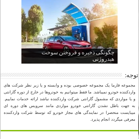
چگونگی ذخیره و فروختن سوخت
از صفر تا صد طراحی خودرو قسمت
پنج کابین جذاب سال های اخیر صنعت
قدرتمندترین ماسل کارها یا خودروهای
سوم
هیدروژنی
خودروسازی
عضلانی امریکایی
چرا نمک باعث خوردگی خودرو می شود؟
توجه:
مجموعه فارما یک مجموعه خصوصی بوده و وابسته و یا زیر نظر شرکت های
واردکننده خودرو نمیباشد. ما فقط میتوانیم به خودروها در خارج از دوره گارانتی
و یا مواردی که مشمول گارانتی شرکت واردکننده نباشد ارائه خدمات نماییم.
به جهت باطل نشدن گارانتی خودرو مواردی مانند سرویس های دوره ای
میبایست منحصرا در نمایندگی های مجاز خودرو که توسط شرکت واردکننده
معرفی میگردد انجام پذیرد.