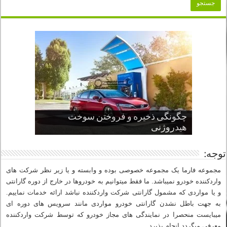
چگونگی ذخیره و فروختن سوخت
از صفر تا صد طراحی خودرو قسمت
پنج کابین جذاب سال های اخیر صنعت
قدرتمندترین ماسل کارها یا خودروهای
سوم
هیدروژنی
خودروسازی
عضلانی امریکایی
چرا نمک باعث خوردگی خودرو می شود؟
توجه:
مجموعه فارما یک مجموعه خصوصی بوده و وابسته و یا زیر نظر شرکت های
واردکننده خودرو نمیباشد. ما فقط میتوانیم به خودروها در خارج از دوره گارانتی
و یا مواردی که مشمول گارانتی شرکت واردکننده نباشد ارائه خدمات نماییم.
به جهت باطل نشدن گارانتی خودرو مواردی مانند سرویس های دوره ای
میبایست منحصرا در نمایندگی های مجاز خودرو که توسط شرکت واردکننده
معرفی میگردد انجام پذیرد.