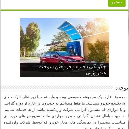
چگونگی ذخیره و فروختن سوخت
از صفر تا صد طراحی خودرو قسمت
پنج کابین جذاب سال های اخیر صنعت
قدرتمندترین ماسل کارها یا خودروهای
سوم
هیدروژنی
خودروسازی
عضلانی امریکایی
چرا نمک باعث خوردگی خودرو می شود؟
توجه:
مجموعه فارما یک مجموعه خصوصی بوده و وابسته و یا زیر نظر شرکت های
واردکننده خودرو نمیباشد. ما فقط میتوانیم به خودروها در خارج از دوره گارانتی
و یا مواردی که مشمول گارانتی شرکت واردکننده نباشد ارائه خدمات نماییم.
به جهت باطل نشدن گارانتی خودرو مواردی مانند سرویس های دوره ای
میبایست منحصرا در نمایندگی های مجاز خودرو که توسط شرکت واردکننده
معرفی میگردد انجام پذیرد.