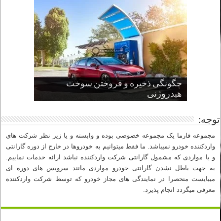
چگونگی ذخیره و فروختن سوخت
از صفر تا صد طراحی خودرو قسمت
پنج کابین جذاب سال های اخیر صنعت
قدرتمندترین ماسل کارها یا خودروهای
سوم
هیدروژنی
خودروسازی
عضلانی امریکایی
چرا نمک باعث خوردگی خودرو می شود؟
توجه:
مجموعه فارما یک مجموعه خصوصی بوده و وابسته و یا زیر نظر شرکت های
واردکننده خودرو نمیباشد. ما فقط میتوانیم به خودروها در خارج از دوره گارانتی
و یا مواردی که مشمول گارانتی شرکت واردکننده نباشد ارائه خدمات نماییم.
به جهت باطل نشدن گارانتی خودرو مواردی مانند سرویس های دوره ای
میبایست منحصرا در نمایندگی های مجاز خودرو که توسط شرکت واردکننده
معرفی میگردد انجام پذیرد.