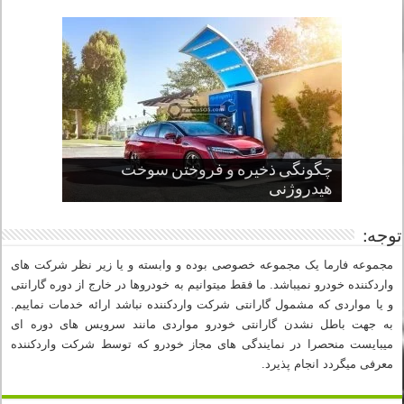
چگونگی ذخیره و فروختن سوخت
از صفر تا صد طراحی خودرو قسمت
پنج کابین جذاب سال های اخیر صنعت
قدرتمندترین ماسل کارها یا خودروهای
سوم
هیدروژنی
خودروسازی
عضلانی امریکایی
چرا نمک باعث خوردگی خودرو می شود؟
توجه:
مجموعه فارما یک مجموعه خصوصی بوده و وابسته و یا زیر نظر شرکت های
واردکننده خودرو نمیباشد. ما فقط میتوانیم به خودروها در خارج از دوره گارانتی
و یا مواردی که مشمول گارانتی شرکت واردکننده نباشد ارائه خدمات نماییم.
به جهت باطل نشدن گارانتی خودرو مواردی مانند سرویس های دوره ای
میبایست منحصرا در نمایندگی های مجاز خودرو که توسط شرکت واردکننده
معرفی میگردد انجام پذیرد.