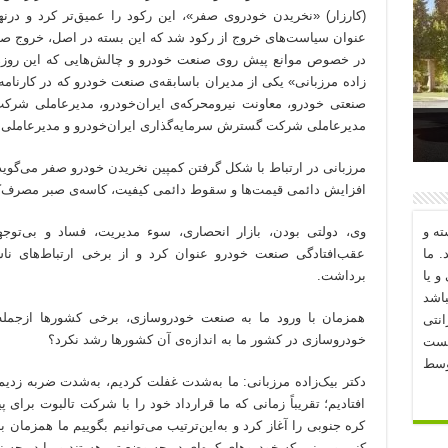
(کارزار) «نخریدن خودروی صفر»، این رکود را عمیق‌تر کرد و درن
عنوان سیاست‌های خروج از رکود شد که این بسته در اصل، خروج صنعت
در خصوص موانع پیش روی صنعت خودرو و چالش‌هایی که این روزها
زاده مرزبانی» یکی از مدیران باسابقه‌ی صنعت خودرو که در کارن
صنعتی خودرو، معاونت نیرومحرکه‌ی ایران‌خودرو، مدیرعاملی شرکت
مدیرعاملی شرکت گسترش سرمایه‌گذاری ایران‌خودرو و مدیرعاملی ش
د؟
مرزبانی در ارتباط با شکل گرفتن کمپین نخریدن خودرو صفر می‌گوید
افزایش دائمی قیمت‌ها و سقوط دائمی کیفیت، کاسه‌ی صبر مصرف‌کن
ه و
وی، دولتی بودن، بازار انحصاری، سوء مدیریت، فساد و بی‌توجه
. ما
عقب‌افتادگی صنعت خودرو عنوان کرد و از برخی ارتباط‌های نا
و یا
برداشت.
اشد
همزمان با ورود ما به صنعت خودروسازی، برخی کشورها ازجمله ک
نتی
خودروسازی در کشور ما به اندازه‌ی آن کشورها رشد نکرد؟
یست
وسط
دکتر بیک‌زاده مرزبانی: ما به‌شدت غفلت کردیم، به‌شدت ضربه زدیم
افتادیم؛ تقریباً زمانی که ما قرارداد خود را با شرکت تالبوت برای
کره جنوبی را آغاز کرد و به‌این‌ترتیب می‌توانیم بگوییم ما همزمان 
کنیم و ببینیم که خودروهای کره‌ای در چه وضعیتی هستند و ما در چه ن