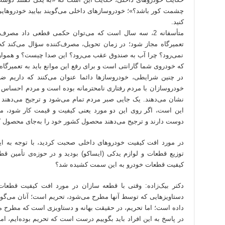
چشمت کور باشد؟»؛ خودروسازهای داخلی می‌گویند بیایید خودروهایی گ
کنید.
متأسفانه 2، سه سال است که می‌توان حکمی قطعی داد مصر
تعمیرگاه مجاز شود؛ در زمان تحویل، مصرف‌کننده سؤال می‌کند که
نمی‌رود؟ چرا آب به صندوق عقب می‌رود؟ این صدا چیست؟ و همواره 
که خودروی شما گارانتی است و برای رفع این موانع باید به تعمیرگاه 
در چنین شرایطی، خودروسازها دائما عنوان می‌کنند که داریم ضرر م
خودروسازان با مردم رفتاری نامحترمانه بوده است و مردم احساس می
نشان می‌دهند. یک جایی صبر مردم تمام می‌شود و ترجیح می‌دهند
این است، اگر روی این دو مورد یعنی کیفیت و قیمت کار شود، م
دوست دارند و ترجیح می‌دهند محصول کشور خود را به‌جای محصول ک
در مورد افت کیفیت خودروهای داخلی صحبت کردید، با توجه به ا
توزیع قطعات و لوازم یدکی (ایساکو) بودید و در حوزه‌ی تأمین قط
کیفیت قطعات خودرو به این سمت کشیده شد؟
دکتر بیک‌زاده: وقتی با قطعه سازان در مورد افت کیفیت قطعات 
دستاویزهایی که توسط آنها مطرح می‌شود، تحریم است؛ آنان می‌گو
داده است؛ اما تحریم، در حقیقت بهانه و دستاویزی است که مطرح می‌ک
در پاسخ به این افراد باید بگوییم درست است که تحریم بوده‌ایم، ا