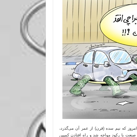
بدو تولد از دهه‌ی 1340 خورشیدی تا امروز که نیم سده (قرن) از عمر آن می‌گذرد،
صنعت با رکود مواجه شد و راه افتادن کمپین