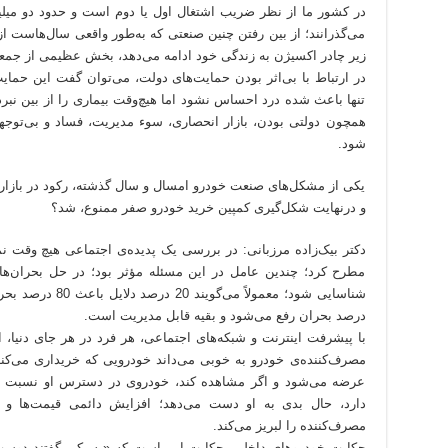
در کشور ما از نظر ضریب اشتغال اول یا دوم است و حدود دو میل
می‌گذرانند؛ از بین رفتن چنین صنعتی که به‌طور واقعی سال‌هاست ا
زیر چادر اکسیژن به زندگی خود ادامه می‌دهد، بخش عظیمی از جمعیت
در ارتباط با بی‌اثر بودن حمایت‌های دولت، می‌توان گفت این حما
تنها باعث شده درد احساس نشود اما هیچ‌وقت بیماری را از بین نبر
همچون دولتی بودن، بازار انحصاری، سوء مدیریت، فساد و بی‌توج
شود.
یکی از مشکل‌های صنعت خودرو امسال و سال گذشته، رکود در بازار ب
و درنهایت شکل‌گیری کمپین خرید خودرو صفر ممنوع، شد؟
دکتر بیک‌زاده مرزبانی: در بررسی یک پدیده‌ی اجتماعی هیچ وقت نم
مطرح کرد؛ چندین عامل در این مسئله مؤثر بود؛ در حل بحران‌های
درصد بحران رفع می‌شود و بقیه قابل مدیریت است.
با پیشرفت اینترنت و شبکه‌های اجتماعی، هر فرد در هر جای دنیا، ا
مصرف‌کننده‌ی خودرو به خوبی می‌داند خودرویی که خریداری می‌کند
عرضه می‌شود و اگر مشاهده کند، خودروی در دسترس او نسبت به دی
دارد، حال بدی به او دست می‌دهد؛ افزایش دائمی قیمت‌ها و
مصرف‌کننده را لبریز می‌کند.
حکایت خودروهای داخلی، حکایت این است که «به یکی گفتند دو