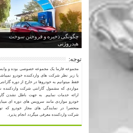
چگونگی ذخیره و فروختن سوخت
از صفر تا صد طراحی خودرو قسمت
پنج کابین جذاب سال های اخیر صنعت
قدرتمندترین ماسل کارها یا خودروهای
سوم
هیدروژنی
خودروسازی
عضلانی امریکایی
چرا نمک باعث خوردگی خودرو می شو
توجه:
مجموعه فارما یک مجموعه خصوصی بوده و وابست
یا زیر نظر شرکت های واردکننده خودرو نمیباشد
فقط میتوانیم به خودروها در خارج از دوره گارانتی 
مواردی که مشمول گارانتی شرکت واردکننده نب
ارائه خدمات نماییم. به جهت باطل نشدن گارا
خودرو مواردی مانند سرویس های دوره ای میبا
منحصرا در نمایندگی های مجاز خودرو که ت
شرکت واردکننده معرفی میگردد انجام پذیرد.