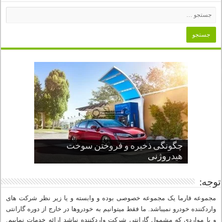
چگونگی ذخیره و فروختن سوخت
از صفر تا صد طراحی خودرو قسمت
پنج کابین جذاب سال های اخیر صنعت
قدرتمندترین ماسل کارها یا خودروهای
سوم
هیدروژنی
خودروسازی
عضلانی امریکایی
چرا نمک باعث خوردگی خودرو می شود؟
توجه:
مجموعه فارما یک مجموعه خصوصی بوده و وابسته و یا زیر نظر شرکت های
واردکننده خودرو نمیباشد. ما فقط میتوانیم به خودروها در خارج از دوره گارانتی
و یا مواردی که مشمول گارانتی شرکت واردکننده نباشد ارائه خدمات نماییم.