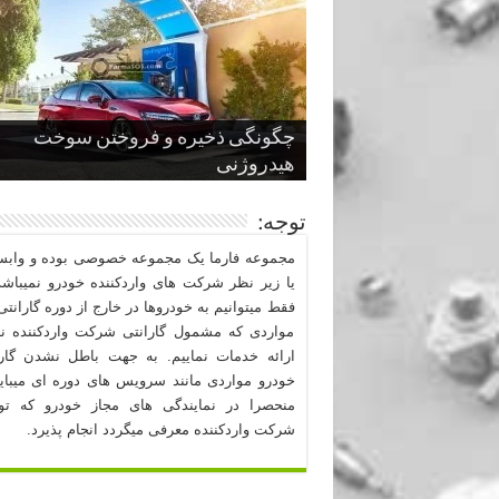
چگونگی ذخیره و فروختن سوخت
از صفر تا صد طراحی خودرو قسمت
پنج کابین جذاب سال های اخیر صنعت
قدرتمندترین ماسل کارها یا خودروهای
سوم
هیدروژنی
خودروسازی
عضلانی امریکایی
چرا نمک باعث خوردگی خودرو می شو
توجه:
مجموعه فارما یک مجموعه خصوصی بوده و وابست
یا زیر نظر شرکت های واردکننده خودرو نمیباشد
فقط میتوانیم به خودروها در خارج از دوره گارانتی 
مواردی که مشمول گارانتی شرکت واردکننده نب
ارائه خدمات نماییم. به جهت باطل نشدن گارا
خودرو مواردی مانند سرویس های دوره ای میبا
منحصرا در نمایندگی های مجاز خودرو که ت
شرکت واردکننده معرفی میگردد انجام پذیرد.