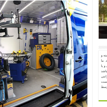
د؟
ه و
. ما
و یا
اشد
نتی
یست
وسط