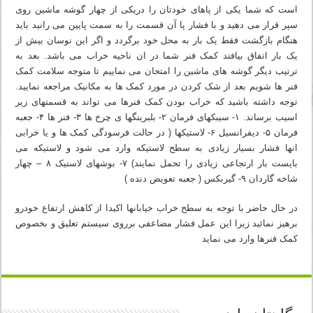
است که شما یکی از پاهای خودتان را دریکی از چهار گوشه ماشین روی
سپر قرار می دهید و با فشار پا آن قسمت را به سمت پایین می رانید باید
هنگام بازگشت فقط یک بار به محل خود برگردد و اگر این نوسان بیش از
یک بار اتفاق بیافتد کمک فنر شما در ان ناحیه خراب می باشد. بعد به
ترتیب دیگر گوشه های ماشین را امتحان می نماییم تا متوجه سلامت کمک
فنر ها شویم بعد از شک کردن در مورد کمک ها به مکانیک مراجعه نمایید.
توجه داشته باشید که خراب بودن کمک فنرها می تواند به قسمتهای زیر
اسیب برساند. ۱- سیبکهای فرمان ۲- بلبرینگها ی چرخ ها ۳- فنر ها ۴- جعبه
فرمان ۵- دیفرانسیل ۶- لاستیکها ( در حالت فرسودگی کمک ها و یا خرابی
انها فشار بسیار زیادی به سطح لاستیکه وارد می شود و لاستیکه می
بایست بار ارتجاعی زیادی را تحمل نمایند) ۷- بوشهای لاستیک ۸ – چهار
شاخه گاردان ۹- گیربکس ( جعبه تعویض دنده )
در حال حاضر با توجه به سطح خراب خیابانها اکیدا از کاهش ارتفاع خودرو
برهیز نمائید زیرا این عمل فشار مضاعفی برروی سیستم تعلیق و بخصوص
کمک فنرها وارد می نماید