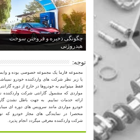
چگونگی ذخیره و فروختن سوخت
از صفر تا صد طراحی خودرو قسمت
پنج کابین جذاب سال های اخیر صنعت
قدرتمندترین ماسل کارها یا خودروهای
سوم
هیدروژنی
خودروسازی
عضلانی امریکایی
چرا نمک باعث خوردگی خودرو می شو
توجه:
مجموعه فارما یک مجموعه خصوصی بوده و وابست
یا زیر نظر شرکت های واردکننده خودرو نمیباشد
فقط میتوانیم به خودروها در خارج از دوره گارانتی 
مواردی که مشمول گارانتی شرکت واردکننده نب
ارائه خدمات نماییم. به جهت باطل نشدن گارا
خودرو مواردی مانند سرویس های دوره ای میبا
منحصرا در نمایندگی های مجاز خودرو که ت
شرکت واردکننده معرفی میگردد انجام پذیرد.