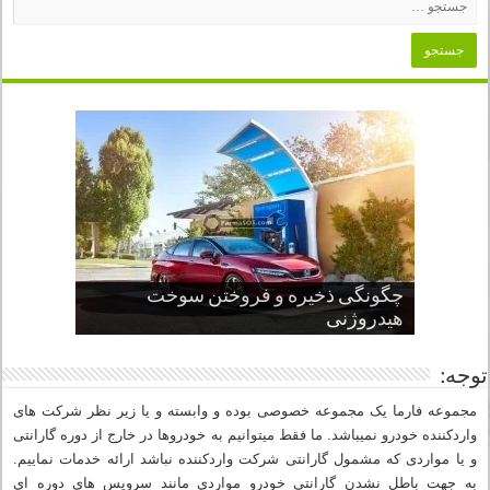
چگونگی ذخیره و فروختن سوخت
از صفر تا صد طراحی خودرو قسمت
پنج کابین جذاب سال های اخیر صنعت
قدرتمندترین ماسل کارها یا خودروهای
سوم
هیدروژنی
خودروسازی
عضلانی امریکایی
چرا نمک باعث خوردگی خودرو می شود؟
توجه:
مجموعه فارما یک مجموعه خصوصی بوده و وابسته و یا زیر نظر شرکت های
واردکننده خودرو نمیباشد. ما فقط میتوانیم به خودروها در خارج از دوره گارانتی
و یا مواردی که مشمول گارانتی شرکت واردکننده نباشد ارائه خدمات نماییم.
به جهت باطل نشدن گارانتی خودرو مواردی مانند سرویس های دوره ای